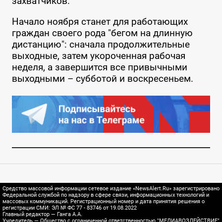
захватчиков.
Начало ноября станет для работающих
граждан своего рода "бегом на длинную
дистанцию": сначала продолжительные
выходные, затем укороченная рабочая
неделя, а завершится все привычными
выходными – субботой и воскресеньем.
Средство массовой информации сетевое издание «NewsAlert.Ru» зарегистрировано
Федеральной службой по надзору в сфере связи, информационных технологий и
массовых коммуникаций. Регистрационный номер и дата принятия решения о
регистрации СМИ: ЭЛ № ФС 77 - 83746 от 19.08.2022
Главный редактор — Ганга А.А.
Учредитель — Общество с ограниченной ответственностью "МЕДИАВОЗДЕЙСТВИЕ"