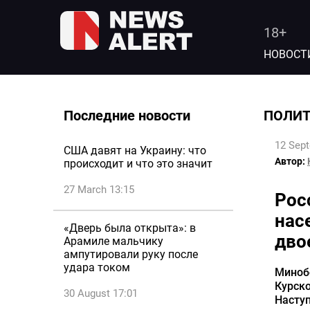
18+
НОВОСТ
Последние новости
ПОЛИ
12 Sep
США давят на Украину: что
Автор:
происходит и что это значит
27 March 13:15
Рос
нас
«Дверь была открыта»: в
дво
Арамиле мальчику
ампутировали руку после
удара током
Миноб
Курско
30 August 17:01
Насту