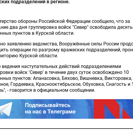
ких подразделений в регионе.
ерство обороны Российской Федерации сообщило, что за
ние два дня группировка войск "Север" освободила десять
нных пунктов в Курской области.
сно заявлению ведомства, Вооружённые силы России про
ить операции по разгрому вражеских подразделений, про
риторию Курской области.
е ведения наступательных действий подразделениями
ровки войск 'Север' в течение двух суток освобождено 10
нных пунктов: Апанасовка, Бяхово, Вишневка, Викторовка,
ное, Гордеевка, Краснооктябрьское, Обуховка, Снагость и 
ь", - говорится в официальном сообщении.