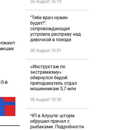
30 August 16:19
"Тебе врач нужен
будет!":
сопровождающая
устроила расправу над
девочкой в поезде
должают
никших
30 August 15:51
«Инструктаж по
экстремизму»
обернулся бедой:
10-й
преподаватель отдал
мошенникам 5,7 млн
30 August 15:30
ЧП в Алуште: шторм
обрушил причал с
рыбаками. Подробности