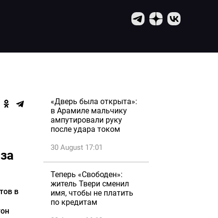
«Дверь была открыта»:
в Арамиле мальчику
ампутировали руку
после удара током
30 August 17:01
 за
Теперь «Свободен»:
житель Твери сменил
тов в
имя, чтобы не платить
по кредитам
гон