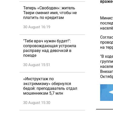
вражес
Теперь «Свободен»: житель
Твери сменил имя, чтобы не
платить по кредитам
Минист
послед
30 August 16:19
населё
Согла
"Тебе врач нужен будет!":
провод
сопровождающая устроила
на тер
расправу над девочкой в
поезде
"В ход
группи
30 August 15:51
населе
Внезап
Октябр
«Инструктаж по
экстремизму» обернулся
бедой: преподаватель отдал
мошенникам 5,7 млн
30 August 15:30