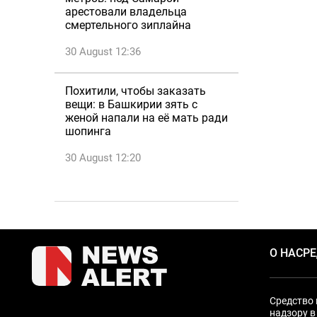
арестовали владельца
смертельного зиплайна
30 August 12:36
Похитили, чтобы заказать
вещи: в Башкирии зять с
женой напали на её мать ради
шопинга
30 August 12:20
О НАС
Р
Средство 
надзору в