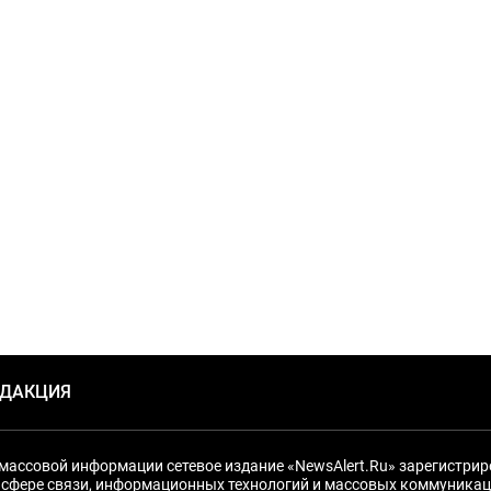
ЕДАКЦИЯ
массовой информации сетевое издание «NewsAlert.Ru» зарегистри
 сфере связи, информационных технологий и массовых коммуникац