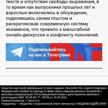
тексте и отсутствие свободы выражения, в
то время как выпускники прошлых лет и
взрослые включились в обсуждение,
поделившись своим опытом и
раскритиковав современную систему
экзаменов, что привело к масштабной
онлайн-дискуссии и конфликту поколений.
Средство массовой информации сетевое издание «NewsAlert.Ru» зарегистрировано
Федеральной службой по надзору в сфере связи, информационных технологий и
массовых коммуникаций. Регистрационный номер и дата принятия решения о
регистрации СМИ: ЭЛ № ФС 77 - 83746 от 19.08.2022
Главный редактор — Ганга А.А.
Учредитель — Общество с ограниченной ответственностью "МЕДИАВОЗДЕЙСТВИЕ"