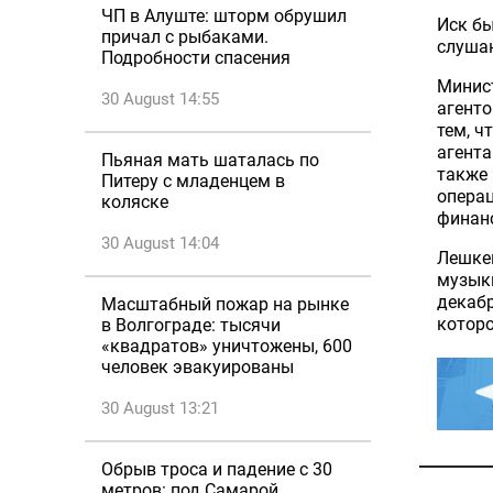
ЧП в Алуште: шторм обрушил
Иск бы
причал с рыбаками.
слушан
Подробности спасения
Минис
30 August 14:55
агенто
тем, ч
агента
Пьяная мать шаталась по
также
Питеру с младенцем в
операц
коляске
финанс
30 August 14:04
Лешкев
музыки
декабр
Масштабный пожар на рынке
котор
в Волгограде: тысячи
«квадратов» уничтожены, 600
человек эвакуированы
30 August 13:21
Обрыв троса и падение с 30
метров: под Самарой