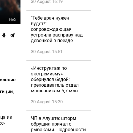
30 August 16:19
"Тебе врач нужен
Ней
будет!":
сопровождающая
устроила расправу над
девочкой в поезде
30 August 15:51
«Инструктаж по
экстремизму»
обернулся бедой:
явление
преподаватель отдал
я
мошенникам 5,7 млн
тиции,
30 August 15:30
ца из
ЧП в Алуште: шторм
с-
обрушил причал с
рыбаками. Подробности