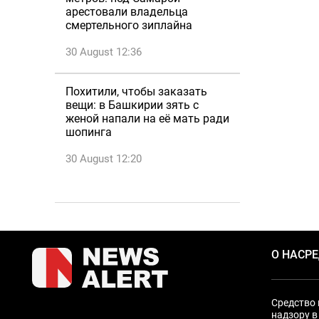
арестовали владельца
смертельного зиплайна
30 August 12:36
Похитили, чтобы заказать
вещи: в Башкирии зять с
женой напали на её мать ради
шопинга
30 August 12:20
О НАС
Р
Средство 
надзору в