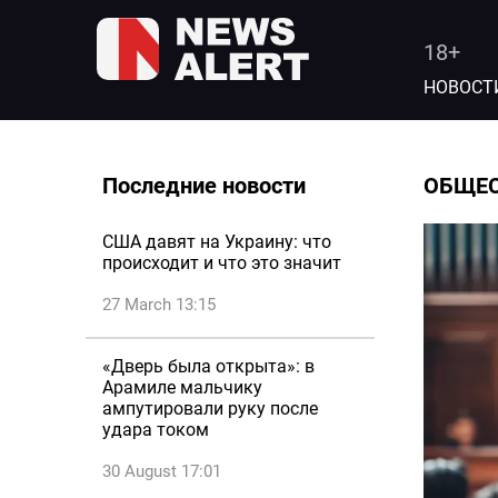
18+
НОВОСТ
Последние новости
ОБЩЕ
США давят на Украину: что
происходит и что это значит
27 March 13:15
«Дверь была открыта»: в
Арамиле мальчику
ампутировали руку после
удара током
30 August 17:01