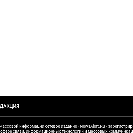
ЕДАКЦИЯ
массовой информации сетевое издание «NewsAlert.Ru» зарегистри
 сфере связи, информационных технологий и массовых коммуникац