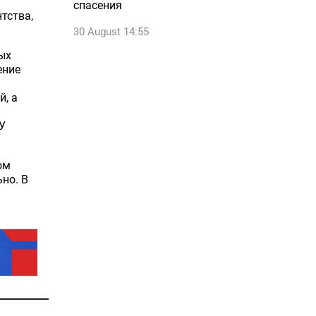
спасения
тства,
30 August 14:55
ых
ение
й, а
У
ом
но. В