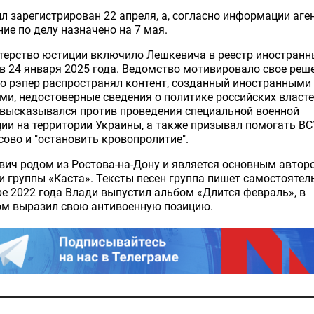
л зарегистрирован 22 апреля, а, согласно информации аген
ие по делу назначено на 7 мая.
терство юстиции включило Лешкевича в реестр иностранн
в 24 января 2025 года. Ведомство мотивировало свое реш
то рэпер распространял контент, созданный иностранными
ми, недостоверные сведения о политике российских власте
 высказывался против проведения специальной военной
ии на территории Украины, а также призывал помогать ВС
ово и "остановить кровопролитие".
ич родом из Ростова-на-Дону и является основным автор
 группы «Каста». Тексты песен группа пишет самостоятель
е 2022 года Влади выпустил альбом «Длится февраль», в
ом выразил свою антивоенную позицию.