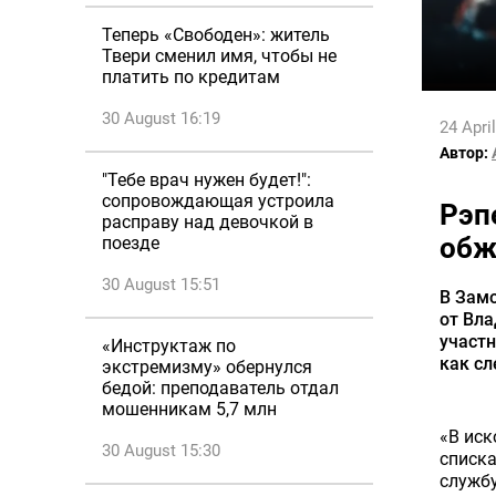
Теперь «Свободен»: житель
Твери сменил имя, чтобы не
платить по кредитам
30 August 16:19
24 Apri
Автор:
"Тебе врач нужен будет!":
сопровождающая устроила
Рэп
расправу над девочкой в
обж
поезде
30 August 15:51
В Зам
от Вла
участн
«Инструктаж по
как сл
экстремизму» обернулся
бедой: преподаватель отдал
мошенникам 5,7 млн
«В иск
30 August 15:30
списка
службу