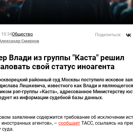
l 10:34
Общество
Поделиться:
Александр Смирнов
ер Влади из группы "Каста" решил
аловать свой статус иноагента
оскворецкий районный суд Москвы поступило исковое за
дислава Лешкевича, известного как Влади и являющегос
иком рэп-группы «Каста», адресованное Министерству юс
едует из информации судебной базы данных.
овом заявлении содержится требование об исключении ист
 иностранных агентов», –
сообщает
ТАСС, ссылаясь на прес
 суда.