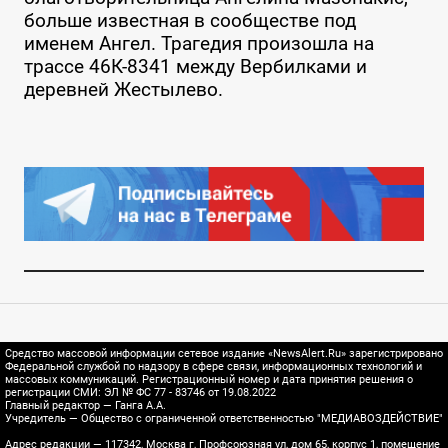
больше известная в сообществе под
именем Ангел. Трагедия произошла на
трассе 46К-8341 между Вербилками и
деревней Жестылево.
Средство массовой информации сетевое издание «NewsAlert.Ru» зарегистрировано
Федеральной службой по надзору в сфере связи, информационных технологий и
массовых коммуникаций. Регистрационный номер и дата принятия решения о
регистрации СМИ: ЭЛ № ФС 77 - 83746 от 19.08.2022
Главный редактор — Ганга А.А.
Учредитель — Общество с ограниченной ответственностью "МЕДИАВОЗДЕЙСТВИЕ"
Адрес редакции — 117342, Москва г, Профсоюзная ул, дом 65, корпус 1, помещение