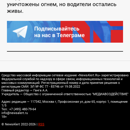
уничтожены огнем, но водители остались
живы.
Средство массовой информации сетевое издание «NewsAlert.Ru» зарегистрировано
Федеральной службой по надзору в сфере связи, информационных технологий и
массовых коммуникаций. Регистрационный номер и дата принятия решения о
регистрации СМИ: ЭЛ № ФС 77 - 83746 от 19.08.2022
Главный редактор — Ганга А.А.
Учредитель — Общество с ограниченной ответственностью "МЕДИАВОЗДЕЙСТВИЕ"
Адрес редакции — 117342, Москва г, Профсоюзная ул, дом 65, корпус 1, помещение
1/5
Тел.: +7 (495) 480-79-64
info@newsalert.ru
18+
© NewsAlert 2022-2026 |
RSS