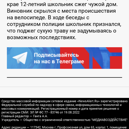
крае 12-летний школьник сжег чужой дом.
Виновник скрылся с места происшествия
на велосипеде. В ходе беседы с
сотрудником полиции школьник признался,
что поджег сухую траву не задумываясь о
возможных последствиях.
Средство массовой информации сетевое издание «NewsAlert.Ru» зарегистрировано
Федеральной службой по надзору в сфере связи, информационных технологий и
массовых коммуникаций. Регистрационный номер и дата принятия решения о
регистрации СМИ: ЭЛ № ФС 77 - 83746 от 19.08.2022
Главный редактор — Ганга А.А.
Учредитель — Общество с ограниченной ответственностью "МЕДИАВОЗДЕЙСТВИЕ"
Адрес редакции — 117342, Москва г, Профсоюзная ул, дом 65, корпус 1, помещение