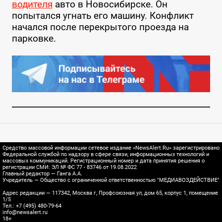
водителя
авто в Новосибирске. Он
попытался угнать его машину. Конфликт
начался после перекрытого проезда на
парковке.
Средство массовой информации сетевое издание «NewsAlert.Ru» зарегистрировано
Федеральной службой по надзору в сфере связи, информационных технологий и
массовых коммуникаций. Регистрационный номер и дата принятия решения о
регистрации СМИ: ЭЛ № ФС 77 - 83746 от 19.08.2022
Главный редактор — Ганга А.А.
Учредитель — Общество с ограниченной ответственностью "МЕДИАВОЗДЕЙСТВИЕ"
Адрес редакции — 117342, Москва г, Профсоюзная ул, дом 65, корпус 1, помещение
1/5
Тел.: +7 (495) 480-79-64
info@newsalert.ru
18+