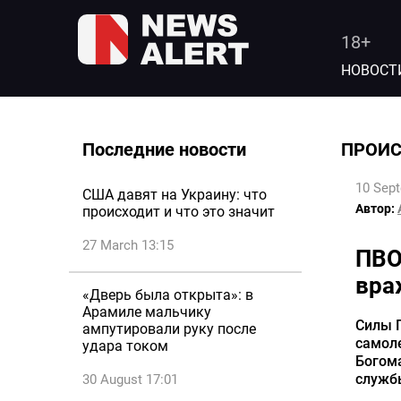
18+
НОВОСТ
Последние новости
ПРОИ
10 Sep
США давят на Украину: что
Автор:
происходит и что это значит
27 March 13:15
ПВО
вра
«Дверь была открыта»: в
Арамиле мальчику
Силы 
ампутировали руку после
самоле
удара током
Богома
служб
30 August 17:01