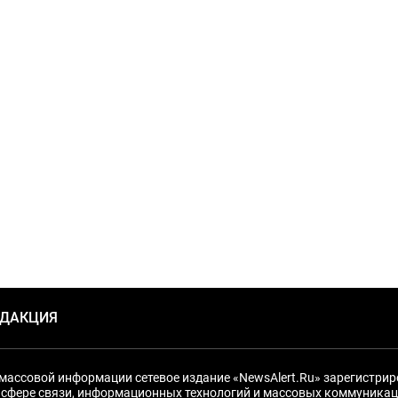
ЕДАКЦИЯ
массовой информации сетевое издание «NewsAlert.Ru» зарегистри
 сфере связи, информационных технологий и массовых коммуникац