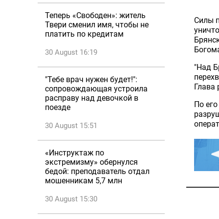
Теперь «Свободен»: житель
Силы 
Твери сменил имя, чтобы не
уничто
платить по кредитам
Брянск
Богома
30 August 16:19
"Над 
перехв
"Тебе врач нужен будет!":
Глава 
сопровождающая устроила
расправу над девочкой в
По его
поезде
разруш
опера
30 August 15:51
«Инструктаж по
экстремизму» обернулся
бедой: преподаватель отдал
мошенникам 5,7 млн
30 August 15:30