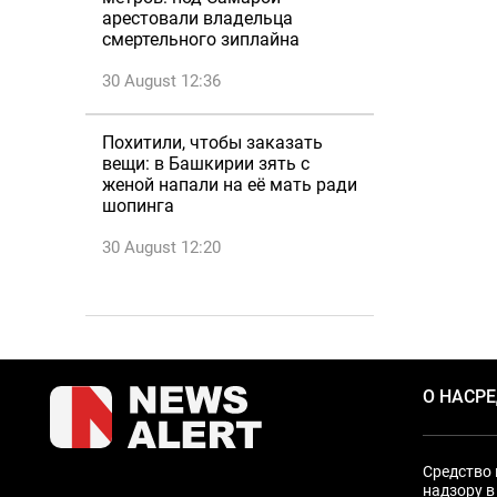
арестовали владельца
смертельного зиплайна
30 August 12:36
Похитили, чтобы заказать
вещи: в Башкирии зять с
женой напали на её мать ради
шопинга
30 August 12:20
О НАС
Р
Средство 
надзору в