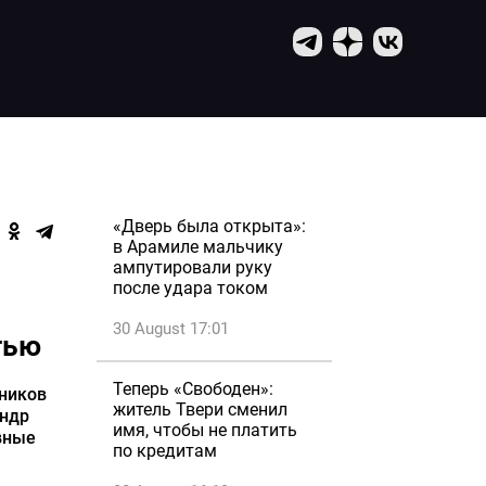
«Дверь была открыта»:
в Арамиле мальчику
ампутировали руку
после удара током
30 August 17:01
тью
Теперь «Свободен»:
ников
житель Твери сменил
андр
имя, чтобы не платить
вные
по кредитам