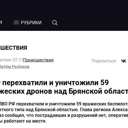
И
РУБРИКИ
СШЕСТВИЯ
tember 07:17
Происшествия
Поделиться:
Артём Рыбаков
 перехватили и уничтожили 59
жеских дронов над Брянской облас
ПВО РФ перехватили и уничтожили 59 вражеских беспилот
тного типа над Брянской областью. Глава региона Алекс
з сообщил, что пострадавших и разрушений нет, операти
ы работают на месте.