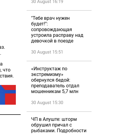
30 August 16:19
"Тебе врач нужен
будет!":
сопровождающая
устроила расправу над
девочкой в поезде
аз.
30 August 15:51
.
 а
«Инструктаж по
, что
экстремизму»
ствия.
обернулся бедой:
преподаватель отдал
мошенникам 5,7 млн
30 August 15:30
ЧП в Алуште: шторм
обрушил причал с
рыбаками. Подробности