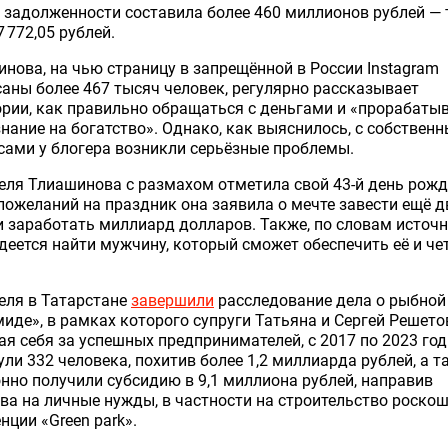
задолженности составила более 460 миллионов рублей — 
7 772,05 рублей.
нова, на чью страницу в запрещённой в России Instagram
аны более 467 тысяч человек, регулярно рассказывает
рии, как правильно обращаться с деньгами и «прорабаты
нание на богатство». Однако, как выяснилось, с собствен
ами у блогера возникли серьёзные проблемы.
еля Тлиашинова с размахом отметила свой 43-й день рожд
пожеланий на праздник она заявила о мечте завести ещё д
и заработать миллиард долларов. Также, по словам источн
деется найти мужчину, который сможет обеспечить её и че
еля в Татарстане
завершили
расследование дела о рыбной
иде», в рамках которого супруги Татьяна и Сергей Решето
я себя за успешных предпринимателей, с 2017 по 2023 го
ли 332 человека, похитив более 1,2 миллиарда рублей, а т
нно получили субсидию в 9,1 миллиона рублей, направив
ва на личные нужды, в частности на строительство роско
нции «Green park».