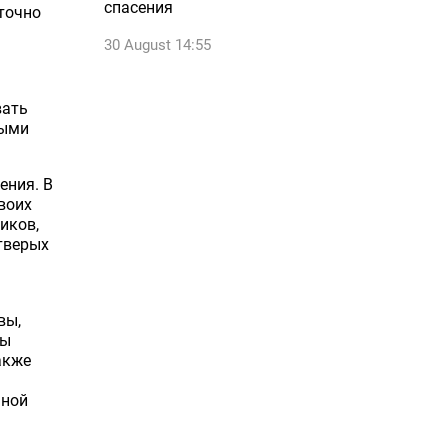
спасения
точно
30 August 14:55
вать
ными
ения. В
воих
иков,
тверых
вы,
ды
акже
шной