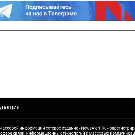
ЕДАКЦИЯ
массовой информации сетевое издание «NewsAlert.Ru» зарегистри
 сфере связи, информационных технологий и массовых коммуникац