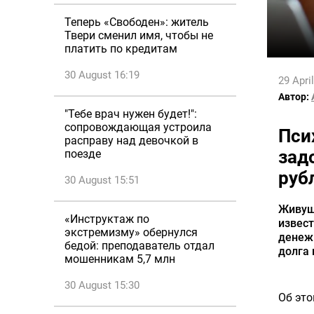
Теперь «Свободен»: житель
Твери сменил имя, чтобы не
платить по кредитам
30 August 16:19
29 Apri
Автор:
"Тебе врач нужен будет!":
сопровождающая устроила
Пси
расправу над девочкой в
зад
поезде
руб
30 August 15:51
Живуща
«Инструктаж по
извест
экстремизму» обернулся
денежн
бедой: преподаватель отдал
долга 
мошенникам 5,7 млн
30 August 15:30
Об эт