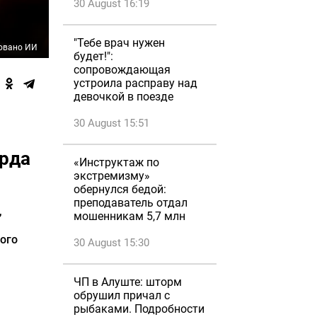
30 August 16:19
"Тебе врач нужен
овано ИИ
будет!":
сопровождающая
устроила расправу над
девочкой в поезде
30 August 15:51
арда
«Инструктаж по
экстремизму»
обернулся бедой:
преподаватель отдал
,
мошенникам 5,7 млн
ого
30 August 15:30
ЧП в Алуште: шторм
обрушил причал с
рыбаками. Подробности