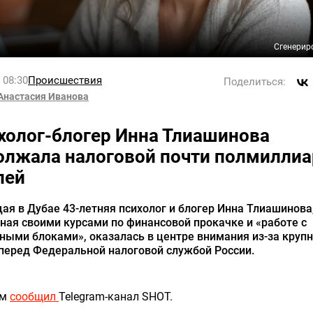
Сгенерир
l 08:30
Происшествия
Поделиться:
Анастасия Иванова
холог-блогер Инна Тлиашинова
олжала налоговой почти полмилли
лей
я в Дубае 43-летняя психолог и блогер Инна Тлиашинова
ная своими курсами по финансовой прокачке и «работе с
ыми блоками», оказалась в центре внимания из-за крупн
перед Федеральной налоговой службой России.
ом
сообщил
Telegram-канал SHOT.