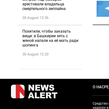
арестовали владельца
смертельного зиплайна
30 August 12:36
Похитили, чтобы заказать
вещи: в Башкирии зять с
женой напали на её мать ради
шопинга
30 August 12:20
О НАС
Р
Средство 
надзору в