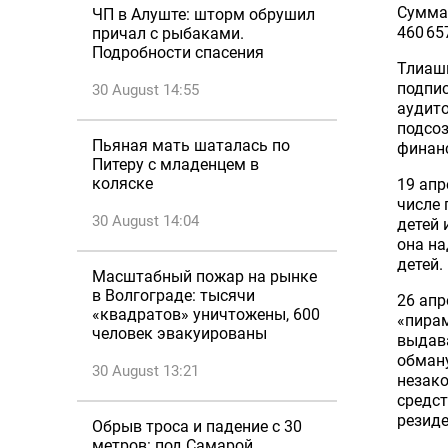
Сумма 
ЧП в Алуште: шторм обрушил
460 65
причал с рыбаками.
Подробности спасения
Тлиаши
подпис
30 August 14:55
аудито
подсоз
Пьяная мать шаталась по
финанс
Питеру с младенцем в
коляске
19 апр
числе 
30 August 14:04
детей 
она на
детей.
Масштабный пожар на рынке
в Волгограде: тысячи
26 апр
«квадратов» уничтожены, 600
«пирам
человек эвакуированы
выдава
обману
30 August 13:21
незако
средст
резиде
Обрыв троса и падение с 30
метров: под Самарой