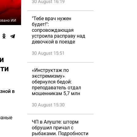
30 August 16:19
"Тебе врач нужен
овано ИИ
будет!":
сопровождающая
устроила расправу над
девочкой в поезде
30 August 15:51
и
сти
«Инструктаж по
экстремизму»
обернулся бедой:
преподаватель отдал
зной в
мошенникам 5,7 млн
30 August 15:30
заные
ЧП в Алуште: шторм
обрушил причал с
рыбаками. Подробности