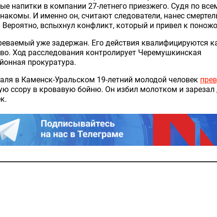
ые напитки в компании 27-летнего приезжего. Судя по всем
накомы. И именно он, считают следователи, нанес смерте
 Вероятно, вспыхнул конфликт, который и привел к понож
реваемый уже задержан. Его действия квалифицируются к
во. Ход расследования контролирует Черемушкинская
йонная прокуратура.
аля в Каменск-Уральском 19-летний молодой человек
пре
ю ссору в кровавую бойню. Он избил молотком и зарезал
к.