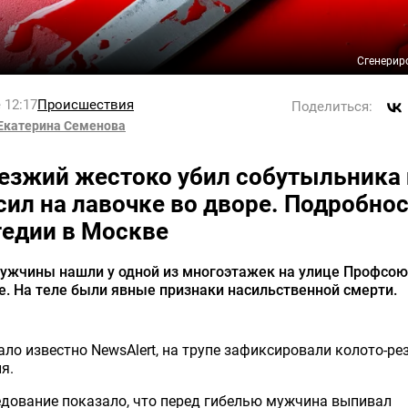
Сгенерир
 12:17
Происшествия
Поделиться:
Екатерина Семенова
езжий жестоко убил собутыльника 
сил на лавочке во дворе. Подробно
гедии в Москве
мужчины нашли у одной из многоэтажек на улице Профсою
. На теле были явные признаки насильственной смерти.
ало известно NewsAlert, на трупе зафиксировали колото-ре
я.
дование показало, что перед гибелью мужчина выпивал