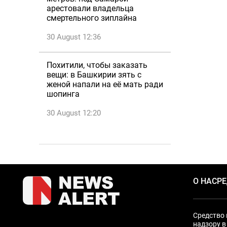
арестовали владельца
смертельного зиплайна
30 August 12:36
Похитили, чтобы заказать
вещи: в Башкирии зять с
женой напали на её мать ради
шопинга
30 August 12:20
О НАС
Р
Средство 
надзору в