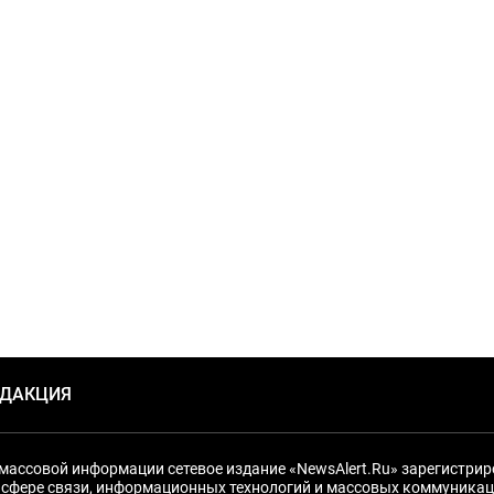
ЕДАКЦИЯ
массовой информации сетевое издание «NewsAlert.Ru» зарегистри
 сфере связи, информационных технологий и массовых коммуникац