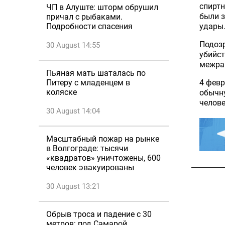
спиртн
ЧП в Алуште: шторм обрушил
были з
причал с рыбаками.
удары.
Подробности спасения
Подоз
30 August 14:55
убийст
межра
Пьяная мать шаталась по
4 февр
Питеру с младенцем в
коляске
обычну
челове
30 August 14:04
Масштабный пожар на рынке
в Волгограде: тысячи
«квадратов» уничтожены, 600
человек эвакуированы
30 August 13:21
Обрыв троса и падение с 30
метров: под Самарой