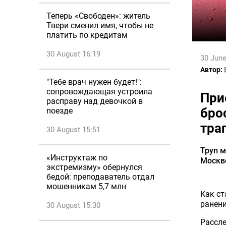
Теперь «Свободен»: житель
Твери сменил имя, чтобы не
платить по кредитам
30 August 16:19
30 June
Автор:
"Тебе врач нужен будет!":
сопровождающая устроила
При
расправу над девочкой в
бро
поезде
тра
30 August 15:51
Труп 
«Инструктаж по
Москве
экстремизму» обернулся
бедой: преподаватель отдал
мошенникам 5,7 млн
Как ст
ранени
30 August 15:30
Рассле