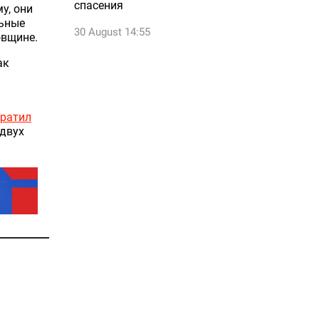
спасения
у, они
льные
30 August 14:55
овщине.
ак
вратил
 двух