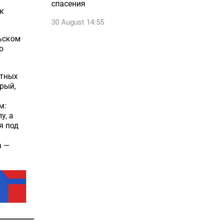
спасения
к
30 August 14:55
ьском
о
стных
рый,
м:
у, а
я под
а —