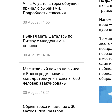
По фак
ЧП в Алуште: шторм обрушил
выясня
причал с рыбаками.
травме
Подробности спасения
Напом
30 August 14:55
крае —
курени
Пьяная мать шаталась по
15 мая
Питеру с младенцем в
жесто
коляске
возвра
перев
30 August 14:04
вместо
один и
наблюд
Масштабный пожар на рынке
провод
в Волгограде: тысячи
общест
«квадратов» уничтожены, 600
человек эвакуированы
30 August 13:21
Обрыв троса и падение с 30
метров: под Самарой