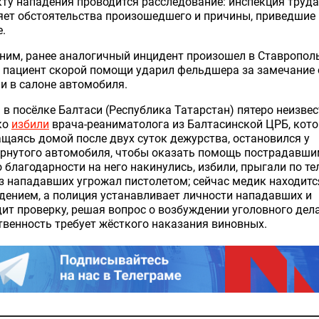
ту нападения проводится расследование: инспекция труда
ет обстоятельства произошедшего и причины, приведшие 
.
ним, ранее аналогичный инцидент произошел в Ставропол
 пациент скорой помощи ударил фельдшера за замечание 
и в салоне автомобиля.
 в посёлке Балтаси (Республика Татарстан) пятеро неизве
ко
избили
врача-реаниматолога из Балтасинской ЦРБ, кото
щаясь домой после двух суток дежурства, остановился у
ёрнутого автомобиля, чтобы оказать помощь пострадавши
 благодарности на него накинулись, избили, прыгали по тел
з нападавших угрожал пистолетом; сейчас медик находитс
ением, а полиция устанавливает личности нападавших и
ит проверку, решая вопрос о возбуждении уголовного дел
венность требует жёсткого наказания виновных.