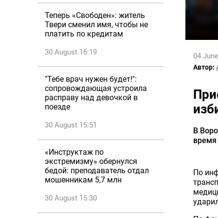
Теперь «Свободен»: житель
Твери сменил имя, чтобы не
платить по кредитам
30 August 16:19
04 June
Автор:
"Тебе врач нужен будет!":
сопровождающая устроила
При
расправу над девочкой в
изб
поезде
30 August 15:51
В Воро
время
«Инструктаж по
экстремизму» обернулся
бедой: преподаватель отдал
По инф
мошенникам 5,7 млн
трансп
медиц
30 August 15:30
ударил