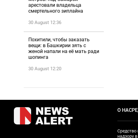
арестовали владельца
смертельного зиплайна
30 August 12:36
Похитили, чтобы заказать
вещи: в Башкирии зять с
женой напали на её мать ради
шопинга
30 August 12:20
О НАС
Р
Средство 
надзору в