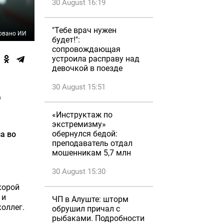
30 August 16:19
"Тебе врач нужен
овано ИИ
будет!":
сопровождающая
устроила расправу над
девочкой в поезде
30 August 15:51
о
«Инструктаж по
экстремизму»
обернулся бедой:
а во
преподаватель отдал
мошенникам 5,7 млн
30 August 15:30
корой
 и
ЧП в Алуште: шторм
оллег.
обрушил причал с
рыбаками. Подробности