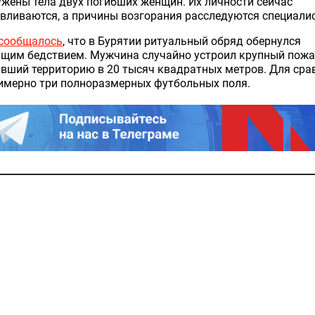
жены тела двух погибших женщин. Их личности сейчас
вливаются, а причины возгорания расследуются специали
сообщалось
, что в Бурятии ритуальный обряд обернулся
ящим бедствием. Мужчина случайно устроил крупный пожа
вший территорию в 20 тысяч квадратных метров. Для сра
имерно три полноразмерных футбольных поля.