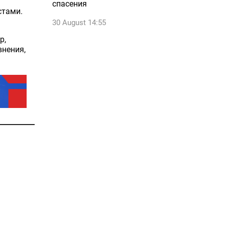
спасения
стами.
30 August 14:55
р,
внения,