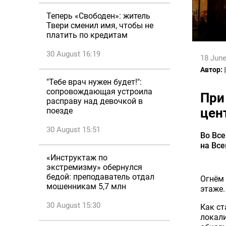
Теперь «Свободен»: житель
Твери сменил имя, чтобы не
платить по кредитам
30 August 16:19
18 June
Автор:
"Тебе врач нужен будет!":
сопровождающая устроила
При
расправу над девочкой в
цен
поезде
30 August 15:51
Во Вс
на Вс
«Инструктаж по
экстремизму» обернулся
бедой: преподаватель отдал
Огнём
мошенникам 5,7 млн
этаже.
30 August 15:30
Как ст
локали