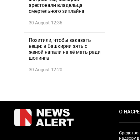
арестовали владельца
смертельного зиплайна
30 August 12:36
Похитили, чтобы заказать
вещи: в Башкирии зять с
женой напали на её мать ради
шопинга
30 August 12:20
О НАС
Р
Средство 
надзору в