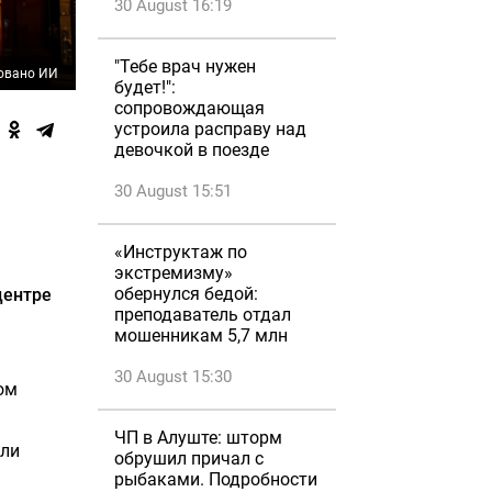
30 August 16:19
"Тебе врач нужен
овано ИИ
будет!":
сопровождающая
устроила расправу над
девочкой в поезде
30 August 15:51
«Инструктаж по
экстремизму»
обернулся бедой:
центре
преподаватель отдал
мошенникам 5,7 млн
30 August 15:30
ом
ЧП в Алуште: шторм
гли
обрушил причал с
рыбаками. Подробности