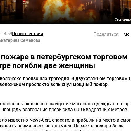
Сгенерир
 14:59
Происшествия
Поделиться:
Екатерина Семенова
 пожаре в петербургском торговом
тре погибли две женщины
еволожске произошла трагедия. В двухэтажном торговом 
еволожском проспекте вспыхнул мощный пожар.
 оказалось охвачено помещение магазина одежды на втор
 Площадь возгорания превысила 600 квадратных метров.
ало известно NewsAlert, спасатели прибыли на место и смо
зовать пламя всего за два часа. На месте пожара были