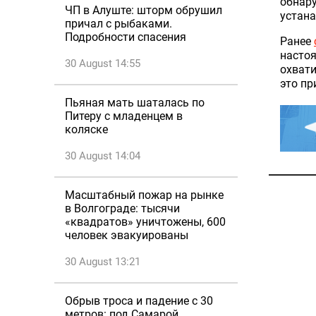
обнару
ЧП в Алуште: шторм обрушил
устана
причал с рыбаками.
Подробности спасения
Ранее
насто
30 August 14:55
охвати
это пр
Пьяная мать шаталась по
Питеру с младенцем в
коляске
30 August 14:04
Масштабный пожар на рынке
в Волгограде: тысячи
«квадратов» уничтожены, 600
человек эвакуированы
30 August 13:21
Обрыв троса и падение с 30
метров: под Самарой