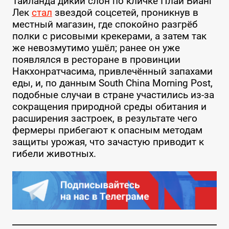
Таиланда дикий слон по кличке Плай Бианг
Лек
стал
звездой соцсетей, проникнув в
местный магазин, где спокойно разгрёб
полки с рисовыми крекерами, а затем так
же невозмутимо ушёл; ранее он уже
появлялся в ресторане в провинции
Накхонратчасима, привлечённый запахами
еды, и, по данным South China Morning Post,
подобные случаи в стране участились из-за
сокращения природной среды обитания и
расширения застроек, в результате чего
фермеры прибегают к опасным методам
защиты урожая, что зачастую приводит к
гибели животных.