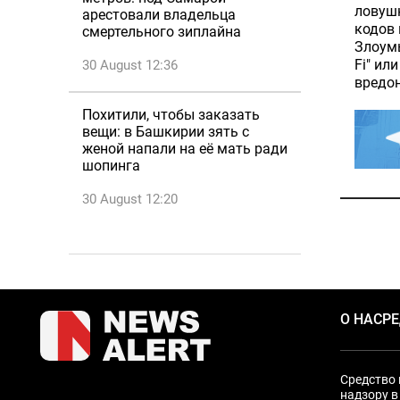
ловуш
арестовали владельца
кодов 
смертельного зиплайна
Злоум
Fi" ил
30 August 12:36
вредо
Похитили, чтобы заказать
вещи: в Башкирии зять с
женой напали на её мать ради
шопинга
30 August 12:20
О НАС
Р
Средство 
надзору в