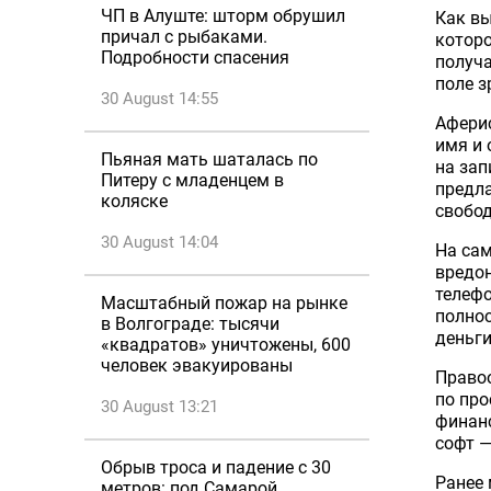
ЧП в Алуште: шторм обрушил
Как вы
причал с рыбаками.
котор
Подробности спасения
получа
поле з
30 August 14:55
Аферис
имя и 
Пьяная мать шаталась по
на зап
Питеру с младенцем в
предла
коляске
свобод
30 August 14:04
На са
вредон
телефо
Масштабный пожар на рынке
полно
в Волгограде: тысячи
деньги
«квадратов» уничтожены, 600
человек эвакуированы
Право
по про
30 August 13:21
финанс
софт —
Обрыв троса и падение с 30
Ранее 
метров: под Самарой