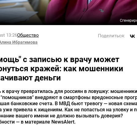
Сгенерир
st 13:26
Общество
Поделиться:
Алина Ибрагимова
мощь" с записью к врачу может
рнуться кражей: как мошенники
ачивают деньги
 к врачу превратилась для россиян в ловушку: мошенники
 "помощников" внедряют в смартфоны вредоносные прог
шая банковские счета. В МВД бьют тревогу — новая схем
 уже привела к хищениям. Как не попасться на уловку и 
знание вашего имени не должно вызывать доверия?
ности — в материале NewsAlert.