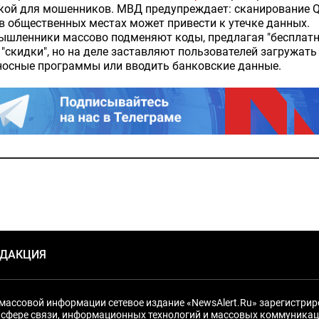
кой для мошенников.
МВД предупреждает: сканирование Q
в общественных местах может привести к утечке данных.
ышленники массово подменяют коды, предлагая "бесплатн
и "скидки", но на деле заставляют пользователей загружать
носные программы или вводить банковские данные.
ЕДАКЦИЯ
массовой информации сетевое издание «NewsAlert.Ru» зарегистри
 сфере связи, информационных технологий и массовых коммуникац