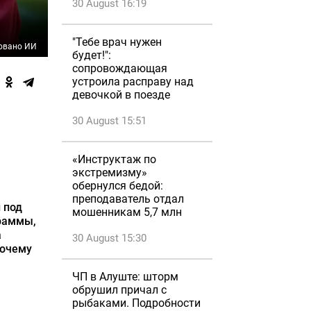
30 August 16:19
"Тебе врач нужен
овано ИИ
будет!":
сопровождающая
устроила расправу над
девочкой в поезде
30 August 15:51
«Инструктаж по
экстремизму»
обернулся бедой:
преподаватель отдал
 под
мошенникам 5,7 млн
раммы,
а
30 August 15:30
почему
ЧП в Алуште: шторм
обрушил причал с
рыбаками. Подробности