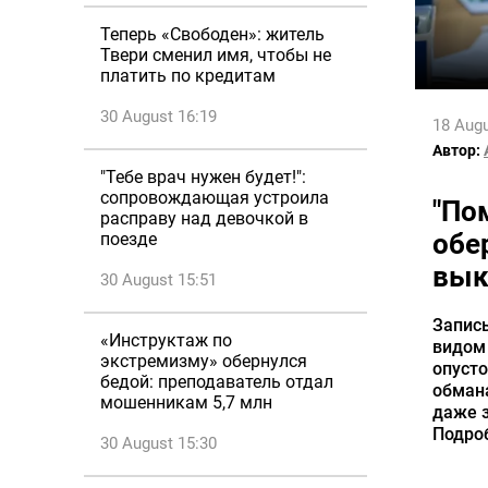
Теперь «Свободен»: житель
Твери сменил имя, чтобы не
платить по кредитам
30 August 16:19
18 Augu
Автор:
"Тебе врач нужен будет!":
сопровождающая устроила
"По
расправу над девочкой в
обе
поезде
вык
30 August 15:51
Запись
«Инструктаж по
видом
экстремизму» обернулся
опусто
бедой: преподаватель отдал
обмана
мошенникам 5,7 млн
даже 
Подроб
30 August 15:30