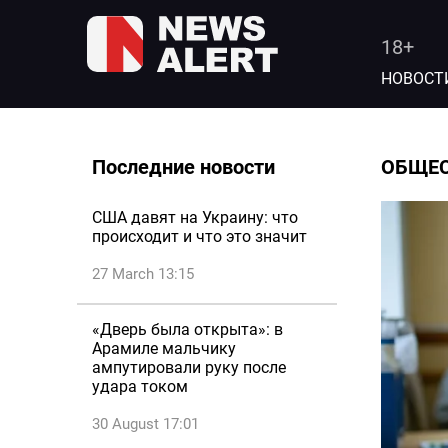
18+
НОВОСТ
Последние новости
ОБЩЕ
США давят на Украину: что
происходит и что это значит
27 March 13:15
«Дверь была открыта»: в
Арамиле мальчику
ампутировали руку после
удара током
30 August 17:01