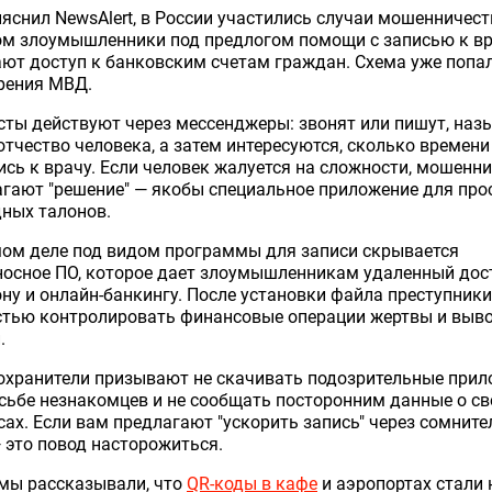
яснил NewsAlert, в России участились случаи мошенничест
ом злоумышленники под предлогом помощи с записью к в
ют доступ к банковским счетам граждан. Схема уже попа
рения МВД.
ты действуют через мессенджеры: звонят или пишут, наз
отчество человека, а затем интересуются, сколько времени
ись к врачу. Если человек жалуется на сложности, мошенн
гают "решение" — якобы специальное приложение для пр
ных талонов.
мом деле под видом программы для записи скрывается
осное ПО, которое дает злоумышленникам удаленный дос
ну и онлайн-банкингу. После установки файла преступники
стью контролировать финансовые операции жертвы и выв
.
охранители призывают не скачивать подозрительные при
сьбе незнакомцев и не сообщать посторонним данные о св
ах. Если вам предлагают "ускорить запись" через сомнит
 это повод насторожиться.
мы рассказывали, что
QR-коды в кафе
и аэропортах стали 