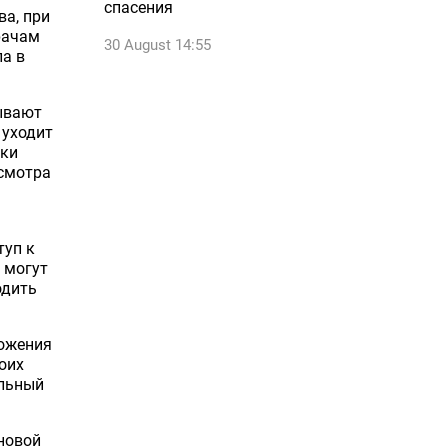
спасения
ва, при
рачам
30 August 14:55
ла в
ывают
 уходит
ики
осмотра
туп к
 могут
одить
ложения
оих
ельный
новой