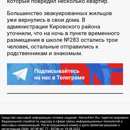
который повредил несколько квартир.
Большинство эвакуированных жильцов
уже вернулись в свои дома. В
администрации Кировского района
уточнили, что на ночь в пункте временного
размещения в школе №283 остались трое
человек, остальные отправились к
родственникам и знакомым.
Средство массовой информации сетевое издание «NewsAlert.Ru» зарегистрировано
Федеральной службой по надзору в сфере связи, информационных технологий и
массовых коммуникаций. Регистрационный номер и дата принятия решения о
регистрации СМИ: ЭЛ № ФС 77 - 83746 от 19.08.2022