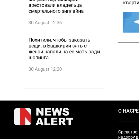
кварт
арестовали владельца
смертельного зиплайна
30 August 12:36
Похитили, чтобы заказать
вещи: в Башкирии зять с
женой напали на её мать ради
шопинга
30 August 12:20
О НАС
Р
Средство 
надзору в