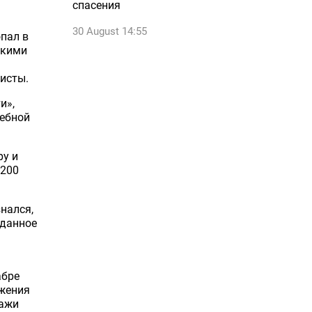
спасения
30 August 14:55
пал в
скими
ристы.
и»,
дебной
ру и
 200
нался,
 данное
абре
ежения
дажи