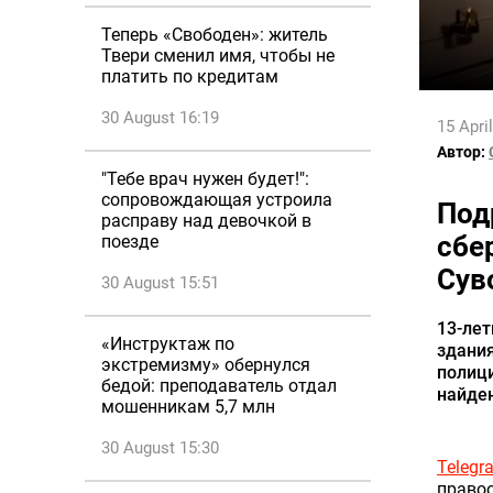
Теперь «Свободен»: житель
Твери сменил имя, чтобы не
платить по кредитам
30 August 16:19
15 Apri
Автор:
"Тебе врач нужен будет!":
сопровождающая устроила
Под
расправу над девочкой в
сбе
поезде
Сув
30 August 15:51
13-лет
«Инструктаж по
здания
экстремизму» обернулся
полици
бедой: преподаватель отдал
найден
мошенникам 5,7 млн
30 August 15:30
Telegr
правоо