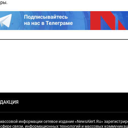
иры.
ЕДАКЦИЯ
массовой информации сетевое издание «NewsAlert.Ru» зарегистри
 сфере связи, информационных технологий и массовых коммуникац