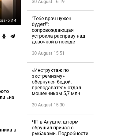
30 August 16:19
"Тебе врач нужен
овано ИИ
будет!":
сопровождающая
устроила расправу над
девочкой в поезде
30 August 15:51
«Инструктаж по
экстремизму»
обернулся бедой:
преподаватель отдал
фото
мошенникам 5,7 млн
ли «из
30 August 15:30
ЧП в Алуште: шторм
обрушил причал с
чника в
рыбаками. Подробности