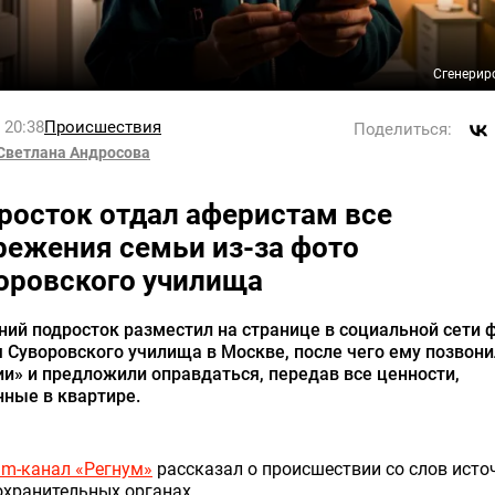
Сгенерир
l 20:38
Происшествия
Поделиться:
Светлана Андросова
росток отдал аферистам все
режения семьи из-за фото
оровского училища
ний подросток разместил на странице в социальной сети 
 Суворовского училища в Москве, после чего ему позвони
и» и предложили оправдаться, передав все ценности,
ные в квартире.
am-канал «Регнум»
рассказал о происшествии со слов исто
хранительных органах.