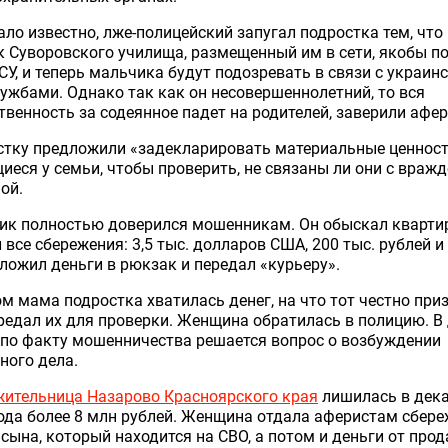
ало известно, лже-полицейский запугал подростка тем, что
 Суворовского училища, размещенный им в сети, якобы по
СУ, и теперь мальчика будут подозревать в связи с украин
ужбами. Однако так как он несовершеннолетний, то вся
твенность за содеянное падет на родителей, заверили афе
стку предложили «задекларировать материальные ценност
еся у семьи, чтобы проверить, не связаны ли они с враж
ой.
ик полностью доверился мошенникам. Он обыскал кварти
 все сбережения: 3,5 тыс. долларов США, 200 тыс. рублей и
сложил деньги в рюкзак и передал «курьеру».
м мама подростка хватилась денег, на что тот честно приз
редал их для проверки. Женщина обратилась в полицию. В
по факту мошенничества решается вопрос о возбуждении
ного дела.
жительница Назарово Красноярского края
лишилась в дек
ода более 8 млн рублей. Женщина отдала аферистам сбер
 сына, который находится на СВО, а потом и деньги от про