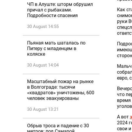
ЧП в Алуште: шторм обрушил
Как ст
причал с рыбаками.
снимок
Подробности спасения
руки В
30 August 14:55
спецсл
ответс
Пьяная мать шаталась по
Подро
Питеру с младенцем в
имеющи
коляске
сторон
30 August 14:04
Мальч
собрал
евро, 
Масштабный пожар на рынке
в Волгограде: тысячи
Вечеро
«квадратов» уничтожены, 600
что пе
человек эвакуированы
время 
уголов
30 August 13:21
А вот
2024 г
Обрыв троса и падение с 30
свои и
метров: под Самарой