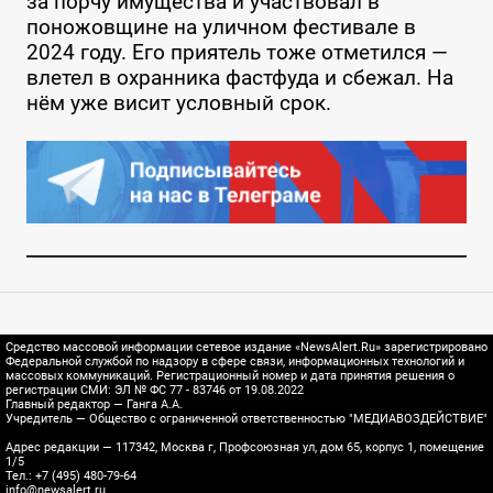
за порчу имущества и участвовал в
поножовщине на уличном фестивале в
2024 году. Его приятель тоже отметился —
влетел в охранника фастфуда и сбежал. На
нём уже висит условный срок.
Средство массовой информации сетевое издание «NewsAlert.Ru» зарегистрировано
Федеральной службой по надзору в сфере связи, информационных технологий и
массовых коммуникаций. Регистрационный номер и дата принятия решения о
регистрации СМИ: ЭЛ № ФС 77 - 83746 от 19.08.2022
Главный редактор — Ганга А.А.
Учредитель — Общество с ограниченной ответственностью "МЕДИАВОЗДЕЙСТВИЕ"
Адрес редакции — 117342, Москва г, Профсоюзная ул, дом 65, корпус 1, помещение
1/5
Тел.: +7 (495) 480-79-64
info@newsalert.ru