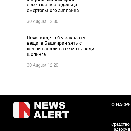
арестовали владельца
смертельного зиплайна
30 August 12:36
Похитили, чтобы заказать
вещи: в Башкирии зять с
женой напали на её мать ради
шопинга
30 August 12:20
О НАС
Р
Средство 
надзору в