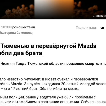
Сгенерир
 20:00
Происшествия
Поделиться:
Екатерина Семенова
 Тюменью в перевёрнутой Mazda
ибли два брата
е Нижняя Тавда Тюменской области произошло смертельн
ало известно NewsAlert, в кювет съехал и перевернулся
биль Mazda. За рулём находился 20-летний молодой челов
— его 17-летний брат. Оба погибли на месте.
ным полиции, ранее у водителя уже были проблемы с
ением автомобилем в состоянии опьянения. Сейчас назна