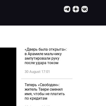
«Дверь была открыта»:
в Арамиле мальчику
ампутировали руку
после удара током
30 August 17:01
Теперь «Свободен»:
житель Твери сменил
имя, чтобы не платить
по кредитам