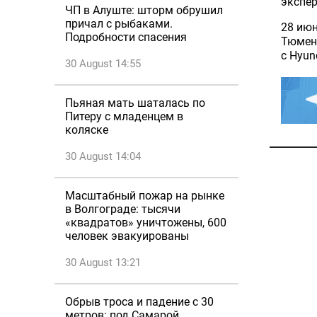
экспер
ЧП в Алуште: шторм обрушил
причал с рыбаками.
28 ию
Подробности спасения
Тюменс
с Hyund
30 August 14:55
Пьяная мать шаталась по
Питеру с младенцем в
коляске
30 August 14:04
Масштабный пожар на рынке
в Волгограде: тысячи
«квадратов» уничтожены, 600
человек эвакуированы
30 August 13:21
Обрыв троса и падение с 30
метров: под Самарой