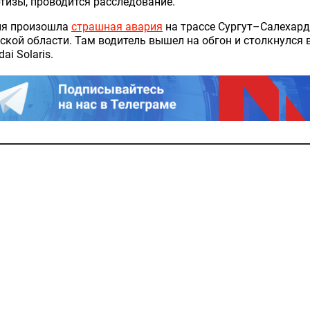
тизы, проводится расследование.
ня произошла
страшная авария
на трассе Сургут–Салехард
кой области. Там водитель вышел на обгон и столкнулся 
ai Solaris.