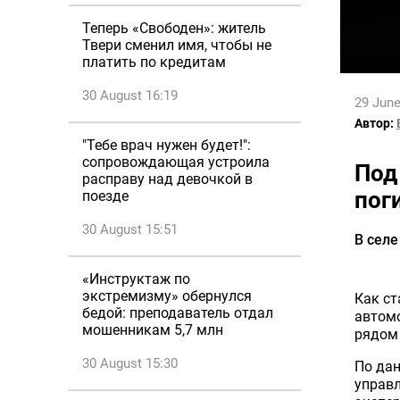
Теперь «Свободен»: житель
Твери сменил имя, чтобы не
платить по кредитам
30 August 16:19
29 June
Автор:
"Тебе врач нужен будет!":
сопровождающая устроила
Под
расправу над девочкой в
пог
поезде
30 August 15:51
В сел
«Инструктаж по
экстремизму» обернулся
Как ст
бедой: преподаватель отдал
автомо
мошенникам 5,7 млн
рядом 
30 August 15:30
По дан
управл