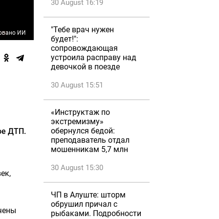
30 August 16:19
"Тебе врач нужен
овано ИИ
будет!":
сопровождающая
устроила расправу над
девочкой в поезде
30 August 15:51
«Инструктаж по
экстремизму»
обернулся бедой:
ое ДТП.
преподаватель отдал
мошенникам 5,7 млн
30 August 15:30
ек,
ЧП в Алуште: шторм
обрушил причал с
чены
рыбаками. Подробности