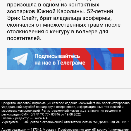
произошла в одном из контактных
зоопарков Южной Каролины. 52-летний
Эрик Слейт, брат владельца зоофермы,
скончался от множественных травм после
столкновения с кенгуру в вольере для
посетителей.
Средство массовой информации сетевое издание «NewsAlert.Ru» зарегистрировано
Федеральной службой по надзору в сфере связи, информационных технологий и
массовых коммуникаций. Регистрационный номер и дата принятия решения о
регистрации СМИ: ЭЛ № ФС 77 - 83746 от 19.08.2022
Главный редактор — Ганга А.А.
Учредитель — Общество с ограниченной ответственностью "МЕДИАВОЗДЕЙСТВИЕ"
Адрес редакции — 117342, Москва г, Профсоюзная ул, дом 65, корпус 1, помещение