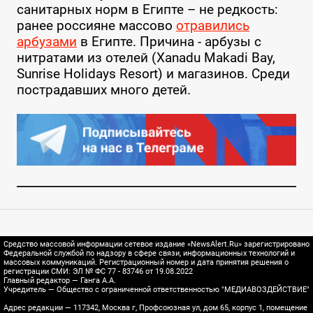
санитарных норм в Египте – не редкость:
ранее россияне массово
отравились
арбузами
в Египте. Причина - арбузы с
нитратами из отелей (Xanadu Makadi Bay,
Sunrise Holidays Resort) и магазинов. Среди
пострадавших много детей.
Средство массовой информации сетевое издание «NewsAlert.Ru» зарегистрировано
Федеральной службой по надзору в сфере связи, информационных технологий и
массовых коммуникаций. Регистрационный номер и дата принятия решения о
регистрации СМИ: ЭЛ № ФС 77 - 83746 от 19.08.2022
Главный редактор — Ганга А.А.
Учредитель — Общество с ограниченной ответственностью "МЕДИАВОЗДЕЙСТВИЕ"
Адрес редакции — 117342, Москва г, Профсоюзная ул, дом 65, корпус 1, помещение