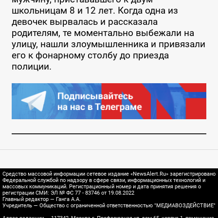
школьницам 8 и 12 лет. Когда одна из
девочек вырвалась и рассказала
родителям, те моментально выбежали на
улицу, нашли злоумышленника и привязали
его к фонарному столбу до приезда
полиции.
Средство массовой информации сетевое издание «NewsAlert.Ru» зарегистрировано
Федеральной службой по надзору в сфере связи, информационных технологий и
массовых коммуникаций. Регистрационный номер и дата принятия решения о
регистрации СМИ: ЭЛ № ФС 77 - 83746 от 19.08.2022
Главный редактор — Ганга А.А.
Учредитель — Общество с ограниченной ответственностью "МЕДИАВОЗДЕЙСТВИЕ"