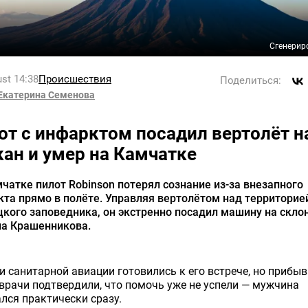
Сгенерир
st 14:38
Происшествия
Поделиться:
Екатерина Семенова
от с инфарктом посадил вертолёт н
кан и умер на Камчатке
чатке пилот Robinson потерял сознание из-за внезапного
та прямо в полёте. Управляя вертолётом над территорие
кого заповедника, он экстренно посадил машину на скло
на Крашенникова.
 санитарной авиации готовились к его встрече, но прибы
врачи подтвердили, что помочь уже не успели — мужчина
лся практически сразу.