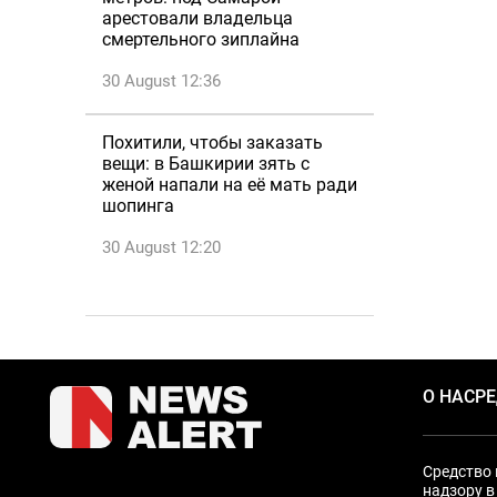
арестовали владельца
смертельного зиплайна
30 August 12:36
Похитили, чтобы заказать
вещи: в Башкирии зять с
женой напали на её мать ради
шопинга
30 August 12:20
О НАС
Р
Средство 
надзору в