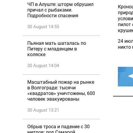
ЧП в Алуште: шторм обрушил
Кроноц
причал с рыбаками.
природ
Подробности спасения
услови
пилот 
30 August 14:55
круше
24 июл
Пьяная мать шаталась по
никто 
Питеру с младенцем в
коляске
30 August 14:04
Масштабный пожар на рынке
в Волгограде: тысячи
«квадратов» уничтожены, 600
человек эвакуированы
30 August 13:21
Обрыв троса и падение с 30
метров: под Самарой