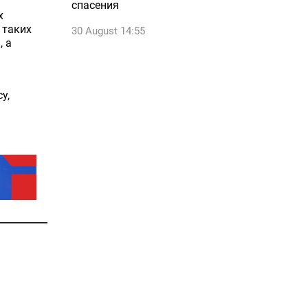
спасения
х
 таких
30 August 14:55
, а
у,