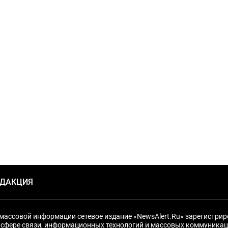
ЕДАКЦИЯ
массовой информации сетевое издание «NewsAlert.Ru» зарегистри
 сфере связи, информационных технологий и массовых коммуникац