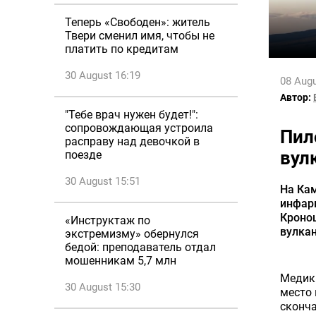
Теперь «Свободен»: житель
Твери сменил имя, чтобы не
платить по кредитам
30 August 16:19
08 Augu
Автор:
"Тебе врач нужен будет!":
сопровождающая устроила
Пил
расправу над девочкой в
вул
поезде
30 August 15:51
На Кам
инфарк
Кроноц
«Инструктаж по
вулка
экстремизму» обернулся
бедой: преподаватель отдал
мошенникам 5,7 млн
Медики
30 August 15:30
место 
сконча