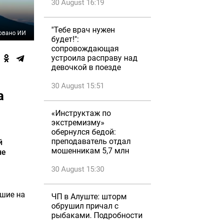
30 August 16:19
"Тебе врач нужен
овано ИИ
будет!":
сопровождающая
устроила расправу над
девочкой в поезде
30 August 15:51
а
«Инструктаж по
экстремизму»
обернулся бедой:
преподаватель отдал
й
мошенникам 5,7 млн
не
30 August 15:30
вшие на
ЧП в Алуште: шторм
обрушил причал с
рыбаками. Подробности