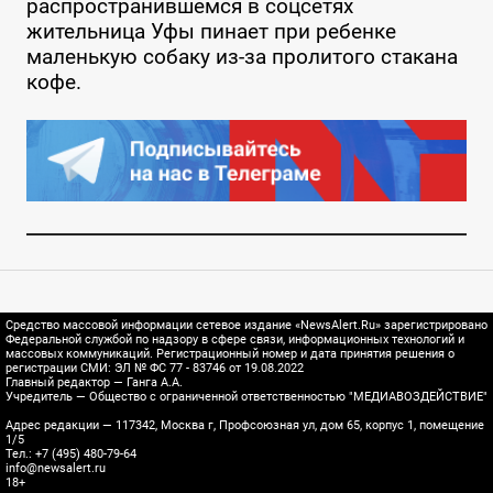
распространившемся в соцсетях
жительница Уфы пинает при ребенке
маленькую собаку из-за пролитого стакана
кофе.
Средство массовой информации сетевое издание «NewsAlert.Ru» зарегистрировано
Федеральной службой по надзору в сфере связи, информационных технологий и
массовых коммуникаций. Регистрационный номер и дата принятия решения о
регистрации СМИ: ЭЛ № ФС 77 - 83746 от 19.08.2022
Главный редактор — Ганга А.А.
Учредитель — Общество с ограниченной ответственностью "МЕДИАВОЗДЕЙСТВИЕ"
Адрес редакции — 117342, Москва г, Профсоюзная ул, дом 65, корпус 1, помещение
1/5
Тел.: +7 (495) 480-79-64
info@newsalert.ru
18+