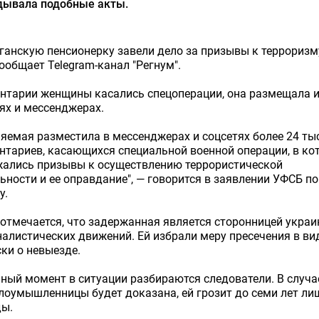
дывала подобные акты.
ганскую пенсионерку завели дело за призывы к терроризм
ообщает Telegram-канал "Регнум".
нтарии женщины касались спецоперации, она размещала и
ях и мессенджерах.
яемая разместила в мессенджерах и соцсетях более 24 ты
тариев, касающихся специальной военной операции, в ко
жались призывы к осуществлению террористической
ьности и ее оправдание", — говорится в заявлении УФСБ по
у.
отмечается, что задержанная является сторонницей украи
алистических движений. Ей избрали меру пресечения в ви
ки о невыезде.
ный момент в ситуации разбираются следователи. В случае
лоумышленницы будет доказана, ей грозит до семи лет ли
ды.