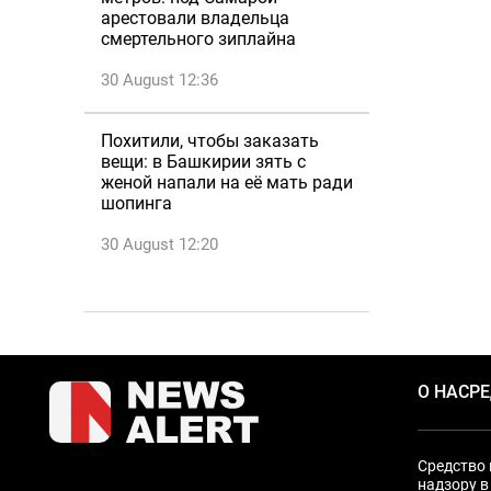
арестовали владельца
смертельного зиплайна
30 August 12:36
Похитили, чтобы заказать
вещи: в Башкирии зять с
женой напали на её мать ради
шопинга
30 August 12:20
О НАС
Р
Средство 
надзору в