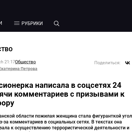
И
РУБРИКИ
СТВО
h 21:17
Общество
Поделиться:
Екатерина Петрова
сионерка написала в соцсетях 24
ячи комментариев с призывами к
рору
анской области пожилая женщина стала фигуранткой уго
з-за комментариев в социальных сетях. В текстах она
вала к осуществлению террористической деятельности и