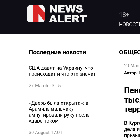
18+
НОВОСТ
Последние новости
ОБЩЕ
20 Marc
США давят на Украину: что
Автор:
происходит и что это значит
27 March 13:15
Пен
тыс
«Дверь была открыта»: в
тер
Арамиле мальчику
ампутировали руку после
удара током
В Кург
дела и
30 August 17:01
призы