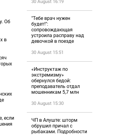
30 August 16:19
"Тебе врач нужен
у. Об
будет!":
сопровождающая
устроила расправу над
х в
девочкой в поезде
30 August 15:51
сяч
торых
«Инструктаж по
экстремизму»
обернулся бедой:
преподаватель отдал
мошенникам 5,7 млн
нских
де
30 August 15:30
, если
ЧП в Алуште: шторм
шения
обрушил причал с
рыбаками. Подробности