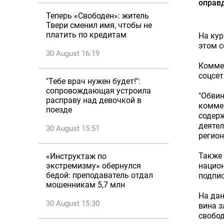
оправ
Теперь «Свободен»: житель
Твери сменил имя, чтобы не
платить по кредитам
На кур
этом с
30 August 16:19
Комме
соцсет
"Тебе врач нужен будет!":
сопровождающая устроила
"Обвин
расправу над девочкой в
коммен
поезде
содер
деятел
30 August 15:51
регион
Также 
«Инструктаж по
экстремизму» обернулся
национ
бедой: преподаватель отдал
подпис
мошенникам 5,7 млн
На дан
30 August 15:30
вина з
свобо