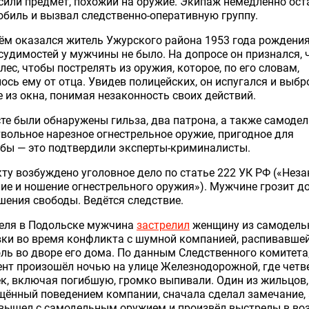
или предмет, похожий на оружие. Экипаж немедленно ост
биль и вызвал следственно-оперативную группу.
ём оказался житель Ужурского района 1953 года рождения
судимостей у мужчины не было. На допросе он признался, 
 лес, чтобы пострелять из оружия, которое, по его словам,
ось ему от отца. Увидев полицейских, он испугался и выбр
 из окна, понимая незаконность своих действий.
те были обнаружены гильза, два патрона, а также самоде
вольное нарезное огнестрельное оружие, пригодное для
бы — это подтвердили эксперты-криминалисты.
ту возбуждено уголовное дело по статье 222 УК РФ («Нез
ие и ношение огнестрельного оружия»). Мужчине грозит д
шения свободы. Ведётся следствие.
реля в Подольске мужчина
застрелил
женщину из самодель
вки во время конфликта с шумной компанией, распивавше
ль во дворе его дома. По данным Следственного комитета
нт произошёл ночью на улице Железнодорожной, где четв
к, включая погибшую, громко выпивали. Один из жильцов,
ённый поведением компании, сначала сделал замечание, 
вышел с самодельным оружием и произвёл выстрелы в воз