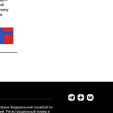
ый
жчину
ся
ровано Федеральной службой по
ий. Регистрационный номер и