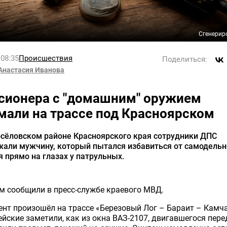
Сгенерир
 08:35
Происшествия
Поделиться:
Анастасия Иванова
сионера с "домашним" оружием
мали на трассе под Красноярском
осёловском районе Красноярского края сотрудники ДПС
жали мужчину, который пытался избавиться от самодельн
 прямо на глазах у патрульных.
м сообщили в пресс-службе краевого МВД.
нт произошёл на трассе «Березовый Лог – Бараит – Камча
йские заметили, как из окна ВАЗ-2107, двигавшегося пере