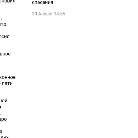
ановил
спасения
30 August 14:55
.
что
осил
льное
аконное
о пяти
ной
й
,
еро
а
дух.