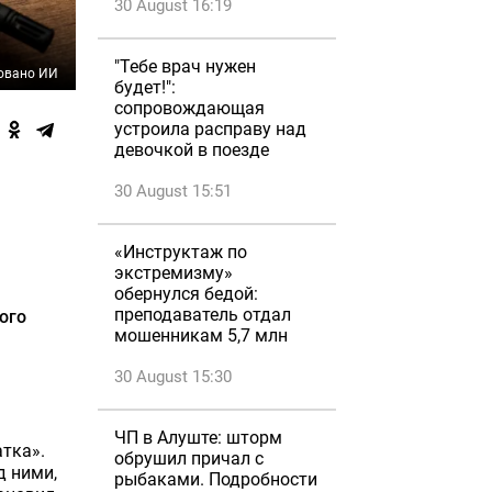
30 August 16:19
"Тебе врач нужен
овано ИИ
будет!":
сопровождающая
устроила расправу над
девочкой в поезде
30 August 15:51
«Инструктаж по
экстремизму»
обернулся бедой:
преподаватель отдал
ого
мошенникам 5,7 млн
30 August 15:30
ЧП в Алуште: шторм
тка».
обрушил причал с
д ними,
рыбаками. Подробности