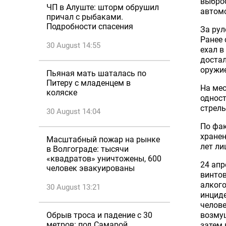
выброс
ЧП в Алуште: шторм обрушил
автомо
причал с рыбаками.
Подробности спасения
За рул
Ранее 
30 August 14:55
ехал в
достал
оружие
Пьяная мать шаталась по
Питеру с младенцем в
На мес
коляске
одност
стрель
30 August 14:04
По фак
хранен
Масштабный пожар на рынке
лет ли
в Волгограде: тысячи
«квадратов» уничтожены, 600
24 ап
человек эвакуированы
винто
алкого
30 August 13:21
инциде
челове
возмущ
Обрыв троса и падение с 30
метров: под Самарой
затем 