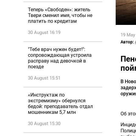
Теперь «Свободен»: житель
Твери сменил имя, чтобы не
платить по кредитам
30 August 16:19
19 May
Автор:
"Тебе врач нужен будет!":
сопровождающая устроила
Пен
расправу над девочкой в
пой
поезде
30 August 15:51
В Нов
задер
оружия
«Инструктаж по
экстремизму» обернулся
бедой: преподаватель отдал
мошенникам 5,7 млн
Об это
30 August 15:30
Инциде
Полице