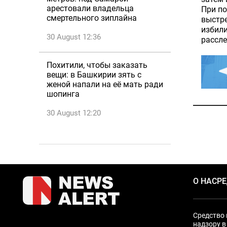
арестовали владельца
При по
смертельного зиплайна
выстре
избили
30 August 12:36
рассле
Похитили, чтобы заказать
вещи: в Башкирии зять с
женой напали на её мать ради
шопинга
30 August 12:20
О НАС
Р
Средство 
надзору в