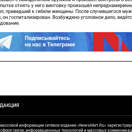
пытке отнять у него винтовку произошёл непреднамеренн
л, приведший к гибели женщины. После случившегося му
, он госпитализирован. Возбуждено уголовное дело, ведёт
дование.
ЕДАКЦИЯ
массовой информации сетевое издание «NewsAlert.Ru» зарегистри
 сфере связи, информационных технологий и массовых коммуникац