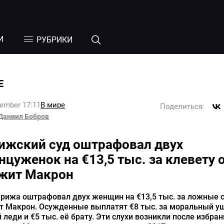
И
РУБРИКИ
Е
tember 17:11
В мире
Поделиться:
Даниил Бобров
ижский суд оштрафовал двух
нцуженок на €13,5 тыс. за клевету 
жит Макрон
рижа оштрафовал двух женщин на €13,5 тыс. за ложные с
т Макрон. Осужденные выплатят €8 тыс. за моральный у
 леди и €5 тыс. её брату. Эти слухи возникли после избра