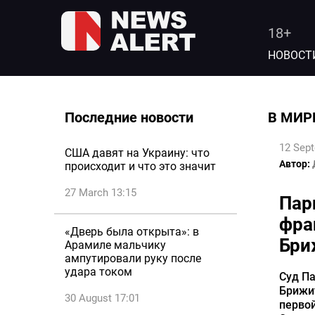
18+
НОВОСТ
Последние новости
В МИР
12 Sep
США давят на Украину: что
Автор:
происходит и что это значит
27 March 13:15
Пар
фра
«Дверь была открыта»: в
Бри
Арамиле мальчику
ампутировали руку после
удара током
Суд Па
Брижи
30 August 17:01
первой