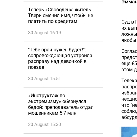
Эмман
Теперь «Свободен»: житель
Твери сменил имя, чтобы не
платить по кредитам
Суд в 
их вып
30 August 16:19
ложных
якобы
"Тебе врач нужен будет!":
Согла
сопровождающая устроила
предст
расправу над девочкой в
еще €5
поезде
этом д
30 August 15:51
Телека
распро
избран
«Инструктаж по
неодно
экстремизму» обернулся
что "н
бедой: преподаватель отдал
соблюд
мошенникам 5,7 млн
абсурд
30 August 15:30