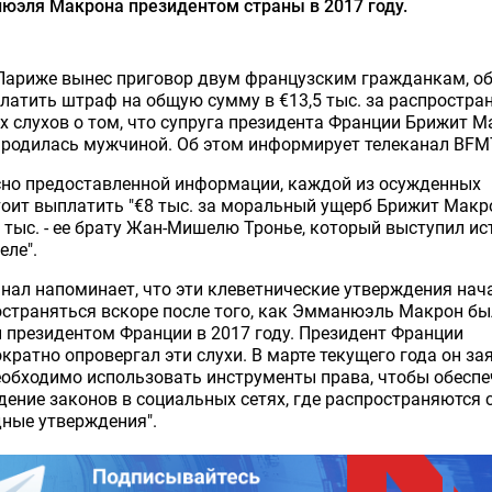
юэля Макрона президентом страны в 2017 году.
Париже вынес приговор двум французским гражданкам, о
латить штраф на общую сумму в €13,5 тыс. за распростра
 слухов о том, что супруга президента Франции Брижит М
 родилась мужчиной. Об этом информирует телеканал BFM
сно предоставленной информации, каждой из осужденных
оит выплатить "€8 тыс. за моральный ущерб Брижит Макр
 тыс. - ее брату Жан-Мишелю Тронье, который выступил ис
еле".
нал напоминает, что эти клеветнические утверждения нач
страняться вскоре после того, как Эмманюэль Макрон бы
 президентом Франции в 2017 году. Президент Франции
кратно опровергал эти слухи. В марте текущего года он за
еобходимо использовать инструменты права, чтобы обеспе
ение законов в социальных сетях, где распространяются
ные утверждения".