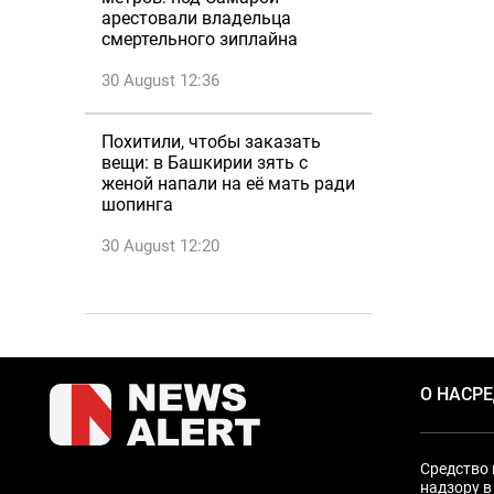
арестовали владельца
смертельного зиплайна
30 August 12:36
Похитили, чтобы заказать
вещи: в Башкирии зять с
женой напали на её мать ради
шопинга
30 August 12:20
О НАС
Р
Средство 
надзору в