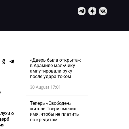
«Дверь была открыта»:
в Арамиле мальчику
ампутировали руку
после удара током
30 August 17:01
о
Теперь «Свободен»:
житель Твери сменил
лухи о
имя, чтобы не платить
щерб
по кредитам
ния