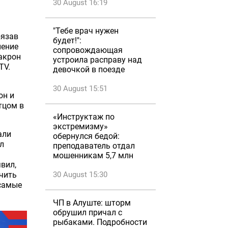
30 August 16:19
"Тебе врач нужен
бязав
будет!":
нение
сопровождающая
акрон
устроила расправу над
TV.
девочкой в поезде
30 August 15:51
он и
тцом в
«Инструктаж по
экстремизму»
али
обернулся бедой:
л
преподаватель отдал
мошенникам 5,7 млн
явил,
чить
30 August 15:30
 самые
ЧП в Алуште: шторм
обрушил причал с
рыбаками. Подробности