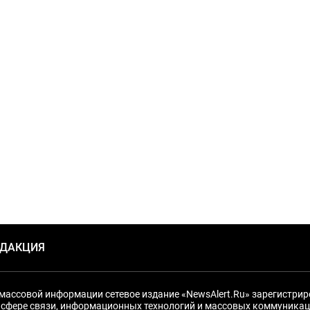
ЕДАКЦИЯ
массовой информации сетевое издание «NewsAlert.Ru» зарегистри
 сфере связи, информационных технологий и массовых коммуникац