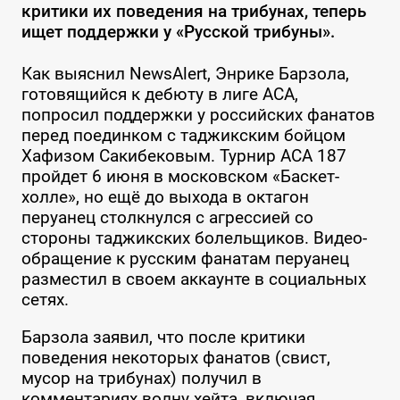
критики их поведения на трибунах, теперь
ищет поддержки у «Русской трибуны».
Как выяснил NewsAlert, Энрике Барзола,
готовящийся к дебюту в лиге ACA,
попросил поддержки у российских фанатов
перед поединком с таджикским бойцом
Хафизом Сакибековым. Турнир ACA 187
пройдет 6 июня в московском «Баскет-
холле», но ещё до выхода в октагон
перуанец столкнулся с агрессией со
стороны таджикских болельщиков. Видео-
обращение к русским фанатам перуанец
разместил в своем аккаунте в социальных
сетях.
Барзола заявил, что после критики
поведения некоторых фанатов (свист,
мусор на трибунах) получил в
комментариях волну хейта, включая