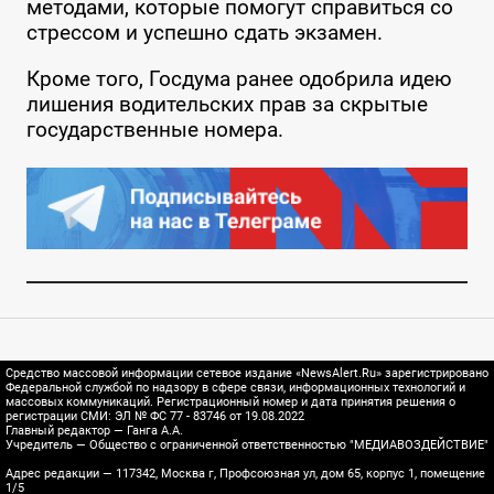
методами, которые помогут справиться со
стрессом и успешно сдать экзамен.
Кроме того, Госдума ранее одобрила идею
лишения водительских прав за скрытые
государственные номера.
Средство массовой информации сетевое издание «NewsAlert.Ru» зарегистрировано
Федеральной службой по надзору в сфере связи, информационных технологий и
массовых коммуникаций. Регистрационный номер и дата принятия решения о
регистрации СМИ: ЭЛ № ФС 77 - 83746 от 19.08.2022
Главный редактор — Ганга А.А.
Учредитель — Общество с ограниченной ответственностью "МЕДИАВОЗДЕЙСТВИЕ"
Адрес редакции — 117342, Москва г, Профсоюзная ул, дом 65, корпус 1, помещение
1/5