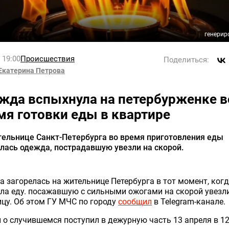
генерир
l 19:00
Происшествия
Поделиться:
Екатерина Петрова
жда вспыхнула на петербурженке в
мя готовки еды в квартире
тельнице Санкт-Петербурга во время приготовления еды
лась одежда, пострадавшую увезли на скорой.
 загорелась на жительнице Петербурга в тот момент, когд
ла еду. посажавшую с сильными ожогами на скорой увезл
цу. Об этом ГУ МЧС по городу
сообщил
в Telegram-канале.
 о случившемся поступил в дежурную часть 13 апреля в 12