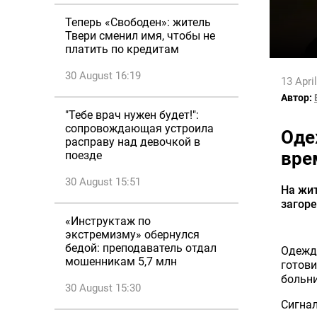
Теперь «Свободен»: житель
Твери сменил имя, чтобы не
платить по кредитам
30 August 16:19
13 Apri
Автор:
"Тебе врач нужен будет!":
сопровождающая устроила
Оде
расправу над девочкой в
вре
поезде
30 August 15:51
На жи
загоре
«Инструктаж по
экстремизму» обернулся
бедой: преподаватель отдал
Одежда
мошенникам 5,7 млн
готови
больни
30 August 15:30
Сигнал