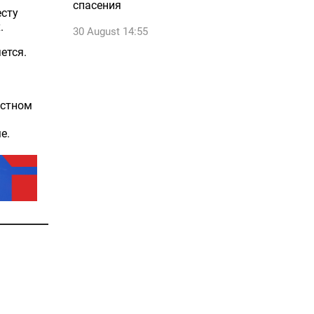
спасения
есту
.
30 August 14:55
ется.
астном
е.