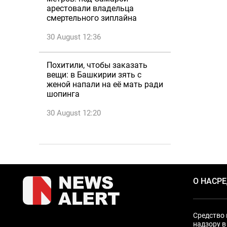
арестовали владельца
смертельного зиплайна
30 August 12:36
Похитили, чтобы заказать
вещи: в Башкирии зять с
женой напали на её мать ради
шопинга
30 August 12:20
О НАС
Р
Средство 
надзору в