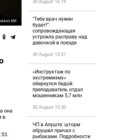
30 August 16:19
"Тебе врач нужен
овано ИИ
будет!":
сопровождающая
устроила расправу над
девочкой в поезде
30 August 15:51
о
«Инструктаж по
экстремизму»
обернулся бедой:
преподаватель отдал
мошенникам 5,7 млн
30 August 15:30
а она
и в
ЧП в Алуште: шторм
обрушил причал с
:53.
рыбаками. Подробности