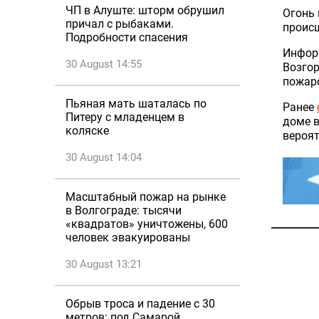
ЧП в Алуште: шторм обрушил
Огонь 
причал с рыбаками.
проис
Подробности спасения
Информ
30 August 14:55
Возгор
пожаро
Пьяная мать шаталась по
Ранее
Питеру с младенцем в
доме 
коляске
вероят
30 August 14:04
Масштабный пожар на рынке
в Волгограде: тысячи
«квадратов» уничтожены, 600
человек эвакуированы
30 August 13:21
Обрыв троса и падение с 30
метров: под Самарой