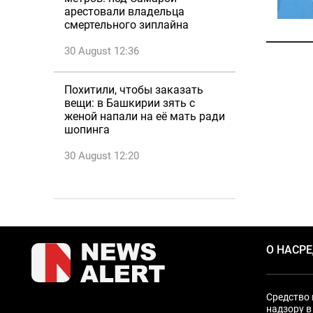
арестовали владельца
смертельного зиплайна
30 August 12:36
Похитили, чтобы заказать
вещи: в Башкирии зять с
женой напали на её мать ради
шопинга
30 August 12:20
О НАС
Р
Средство 
надзору в