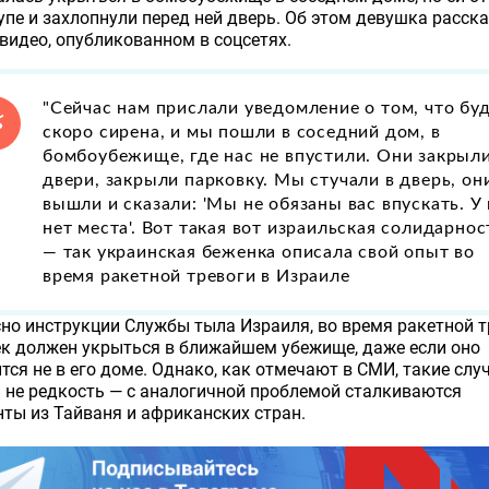
упе и захлопнули перед ней дверь. Об этом девушка расска
видео, опубликованном в соцсетях.
"Сейчас нам прислали уведомление о том, что бу
скоро сирена, и мы пошли в соседний дом, в
бомбоубежище, где нас не впустили. Они закрыл
двери, закрыли парковку. Мы стучали в дверь, он
вышли и сказали: 'Мы не обязаны вас впускать. У
нет места'. Вот такая вот израильская солидарнос
— так украинская беженка описала свой опыт во
время ракетной тревоги в Израиле
но инструкции Службы тыла Израиля, во время ракетной т
к должен укрыться в ближайшем убежище, даже если оно
тся не в его доме. Однако, как отмечают в СМИ, такие слу
 не редкость — с аналогичной проблемой сталкиваются
ты из Тайваня и африканских стран.