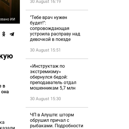
30 August 16:19
"Тебе врач нужен
овано ИИ
будет!":
сопровождающая
устроила расправу над
девочкой в поезде
30 August 15:51
скую
«Инструктаж по
экстремизму»
обернулся бедой:
преподаватель отдал
е в
мошенникам 5,7 млн
 она
30 August 15:30
ЧП в Алуште: шторм
обрушил причал с
ка
рыбаками. Подробности
тказали