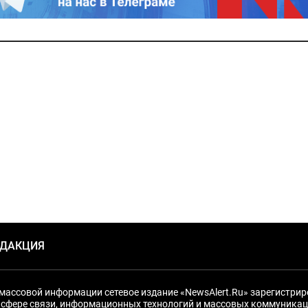
ЕДАКЦИЯ
массовой информации сетевое издание «NewsAlert.Ru» зарегистри
 сфере связи, информационных технологий и массовых коммуникац