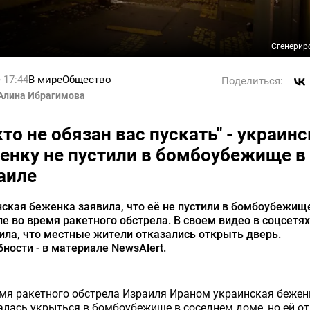
Сгенерир
 17:44
В мире
Общество
Поделиться:
Алина Ибрагимова
кто не обязан вас пускать" - украин
енку не пустили в бомбоубежище в
аиле
ская беженка заявила, что её не пустили в бомбоубежищ
е во время ракетного обстрела. В своем видео в соцсетях
ла, что местные жители отказались открыть дверь.
ности - в материале NewsAlert.
мя ракетного обстрела Израиля Ираном украинская бежен
лась укрыться в бомбоубежище в соседнем доме, но ей о