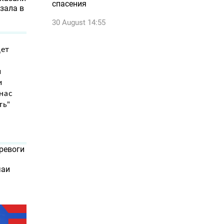
спасения
зала в
30 August 14:55
дет
и
и
 нас
ть"
ревоги
чаи