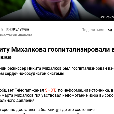
Сгенерир
h 10:43
Культура
Поделиться:
Анастасия Иванова
иту Михалкова госпитализировали 
кве
ний режиссер Никита Михалков был госпитализирован из-
ем сердечно-сосудистой системы.
общает Telegram-канал
SHOT
, по информации источника, в
 марта Михалков почувствовал недомогание из-за высоко
ального давления.
 срочно доставлен в больницу, где его состояние