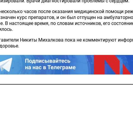
изировали. Врачи диагностировали проблемы с сердцем.
несколько часов после оказания медицинской помощи ре
значен курс препаратов, и он был отпущен на амбулаторн
е. В настоящее время, по словам источников, его состояни
илось.
тавители Никиты Михалкова пока не комментируют инфо
здоровье.