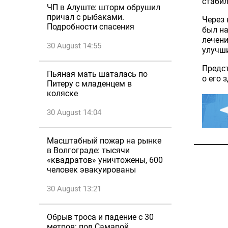
стабил
ЧП в Алуште: шторм обрушил
причал с рыбаками.
Через 
Подробности спасения
был на
лечени
30 August 14:55
улучш
Предс
Пьяная мать шаталась по
о его 
Питеру с младенцем в
коляске
30 August 14:04
Масштабный пожар на рынке
в Волгограде: тысячи
«квадратов» уничтожены, 600
человек эвакуированы
30 August 13:21
Обрыв троса и падение с 30
метров: под Самарой