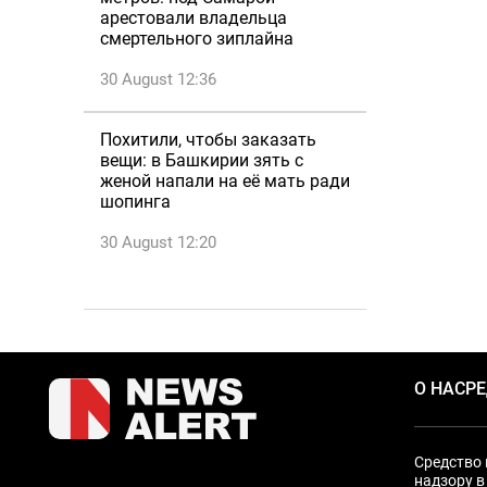
арестовали владельца
смертельного зиплайна
30 August 12:36
Похитили, чтобы заказать
вещи: в Башкирии зять с
женой напали на её мать ради
шопинга
30 August 12:20
О НАС
Р
Средство 
надзору в