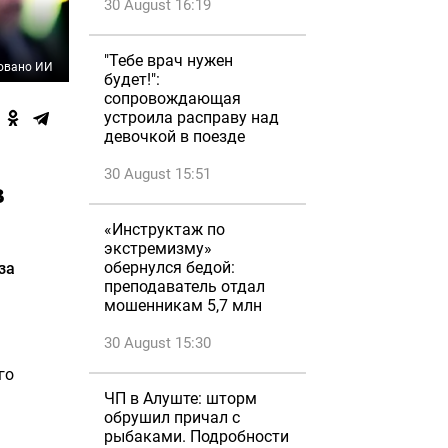
30 August 16:19
"Тебе врач нужен
овано ИИ
будет!":
сопровождающая
устроила расправу над
девочкой в поезде
30 August 15:51
в
«Инструктаж по
экстремизму»
обернулся бедой:
за
преподаватель отдал
мошенникам 5,7 млн
30 August 15:30
го
ЧП в Алуште: шторм
обрушил причал с
рыбаками. Подробности