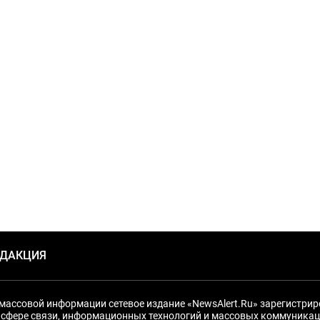
ЕДАКЦИЯ
массовой информации сетевое издание «NewsAlert.Ru» зарегистри
 сфере связи, информационных технологий и массовых коммуникац