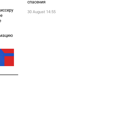
спасения
жиссеру
30 August 14:55
ое
е
рмацию