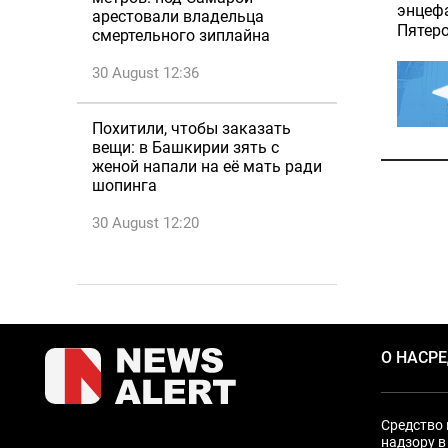
энцефа
арестовали владельца
Пятеро
смертельного зиплайна
30 August 12:36
Похитили, чтобы заказать
вещи: в Башкирии зять с
женой напали на её мать ради
шопинга
30 August 12:20
О НАС
Р
Средство 
надзору в