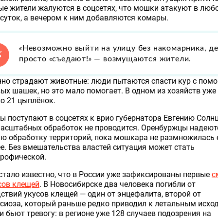
е жители жалуются в соцсетях, что мошки атакуют в люб
суток, а вечером к ним добавляются комары.
«
Невозможно выйти на улицу без накомарника, д
просто
«
съедают!
»
— возмущаются жители.
нно страдают животные: люди пытаются спасти кур с пом
х шашек, но это мало помогает. В одном из хозяйств уже
о 21 цыплёнок.
 поступают в соцсетях к врио губернатора Евгению Солнц
масштабных обработок не проводится. Оренбуржцы надеют
ю обработку территорий, пока мошкара не размножилась
е. Без вмешательства властей ситуация может стать
трофической.
стало известно, что в России уже зафиксированы первые
с
сов клещей
. В Новосибирске два человека погибли от
ствий укусов клещей — один от энцефалита, второй от
сиоза, который раньше редко приводил к летальным исхо
 бьют тревогу: в регионе уже 128 случаев подозрения на