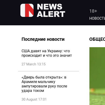
18+
НОВОСТ
Последние новости
ОБЩЕ
США давят на Украину: что
происходит и что это значит
27 March 13:15
«Дверь была открыта»: в
Арамиле мальчику
ампутировали руку после
удара током
30 August 17:01