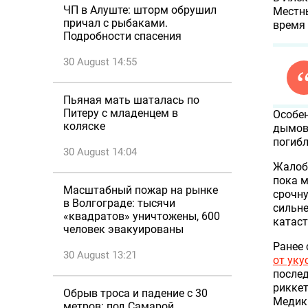
ЧП в Алуште: шторм обрушил
Местны
причал с рыбаками.
время 
Подробности спасения
30 August 14:55
Пьяная мать шаталась по
Питеру с младенцем в
Особе
коляске
дымовы
погибл
30 August 14:04
Жалобы
пока 
Масштабный пожар на рынке
срочну
в Волгограде: тысячи
сильне
«квадратов» уничтожены, 600
катас
человек эвакуированы
Ранее 
30 August 13:21
от уку
послед
риккет
Обрыв троса и падение с 30
Медики
метров: под Самарой