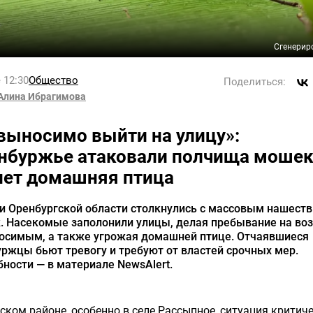
Сгенерир
 12:30
Общество
Поделиться:
Алина Ибрагимова
выносимо выйти на улицу»:
нбуржье атаковали полчища мошек
нет домашняя птица
и Оренбургской области столкнулись с массовым нашест
. Насекомые заполонили улицы, делая пребывание на во
осимым, а также угрожая домашней птице. Отчаявшиеся
ржцы бьют тревогу и требуют от властей срочных мер.
ности — в материале NewsAlert.
ском районе, особенно в селе Рассыпное, ситуация критиче