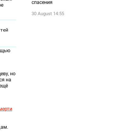
спасения
ое
30 August 14:55
етей
ощью
еву, но
ся на
 ещё
мерти
дам.