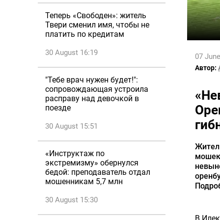
Теперь «Свободен»: житель
Твери сменил имя, чтобы не
платить по кредитам
30 August 16:19
07 June
Автор:
"Тебе врач нужен будет!":
сопровождающая устроила
«Не
расправу над девочкой в
Оре
поезде
гиб
30 August 15:51
Жител
«Инструктаж по
мошек
экстремизму» обернулся
невын
бедой: преподаватель отдал
оренбу
мошенникам 5,7 млн
Подроб
30 August 15:30
В Илек