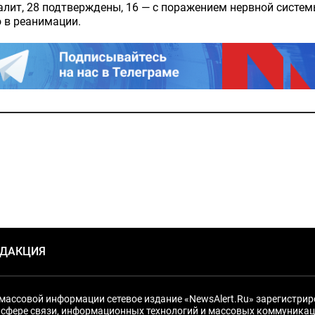
лит, 28 подтверждены, 16 — с поражением нервной систем
 в реанимации.
ЕДАКЦИЯ
массовой информации сетевое издание «NewsAlert.Ru» зарегистри
 сфере связи, информационных технологий и массовых коммуникац