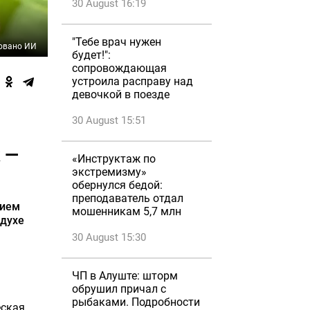
30 August 16:19
"Тебе врач нужен
овано ИИ
будет!":
сопровождающая
устроила расправу над
девочкой в поезде
30 August 15:51
 —
«Инструктаж по
экстремизму»
обернулся бедой:
преподаватель отдал
вием
мошенникам 5,7 млн
здухе
30 August 15:30
ЧП в Алуште: шторм
обрушил причал с
рыбаками. Подробности
ская.