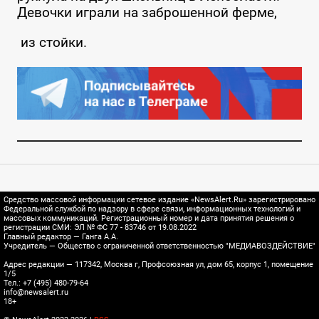
Девочки играли на заброшенной ферме,
из стойки.
Средство массовой информации сетевое издание «NewsAlert.Ru» зарегистрировано
Федеральной службой по надзору в сфере связи, информационных технологий и
массовых коммуникаций. Регистрационный номер и дата принятия решения о
регистрации СМИ: ЭЛ № ФС 77 - 83746 от 19.08.2022
Главный редактор — Ганга А.А.
Учредитель — Общество с ограниченной ответственностью "МЕДИАВОЗДЕЙСТВИЕ"
Адрес редакции — 117342, Москва г, Профсоюзная ул, дом 65, корпус 1, помещение
1/5
Тел.: +7 (495) 480-79-64
info@newsalert.ru
18+