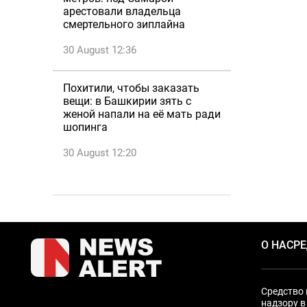
арестовали владельца
смертельного зиплайна
30 August 12:36
Похитили, чтобы заказать
вещи: в Башкирии зять с
женой напали на её мать ради
шопинга
30 August 12:20
О НАС
Р
Средство 
надзору в