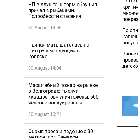
Потасо
ЧП в Алуште: шторм обрушил
критич
причал с рыбаками.
множес
Подробности спасения
повреж
30 August 14:55
По опи
капюшо
рисунк
Пьяная мать шаталась по
Питеру с младенцем в
Ранее
коляске
произо
детск
30 August 14:04
Масштабный пожар на рынке
в Волгограде: тысячи
«квадратов» уничтожены, 600
человек эвакуированы
30 August 13:21
Обрыв троса и падение с 30
метров: под Самарой