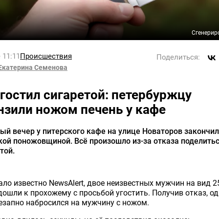
Сгенерир
 11:11
Происшествия
Поделиться:
Екатерина Семенова
угостил сигаретой: петербуржцу
нзили ножом печень у кафе
й вечер у питерского кафе на улице Новаторов закончи
ой поножовщиной. Всё произошло из-за отказа поделить
той.
ало известно NewsAlert, двое неизвестных мужчин на вид 
дошли к прохожему с просьбой угостить. Получив отказ, од
езапно набросился на мужчину с ножом.