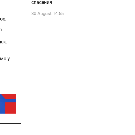
спасения
30 August 14:55
ое.
с
ск.
мо у