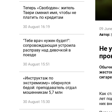
Теперь «Свободен»: житель
Твери сменил имя, чтобы не
платить по кредитам
30 August 16:19
09 June
Автор:
"Тебе врач нужен будет!":
сопровождающая устроила
Не 
расправу над девочкой в
про
поезде
30 August 15:51
Обычны
жесток
сигаре
«Инструктаж по
экстремизму» обернулся
бедой: преподаватель отдал
мошенникам 5,7 млн
Как ст
лет по
30 August 15:30
них вн