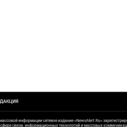
ЕДАКЦИЯ
массовой информации сетевое издание «NewsAlert.Ru» зарегистри
 сфере связи, информационных технологий и массовых коммуникац