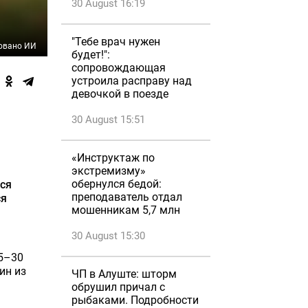
30 August 16:19
"Тебе врач нужен
овано ИИ
будет!":
сопровождающая
устроила расправу над
девочкой в поезде
30 August 15:51
«Инструктаж по
экстремизму»
обернулся бедой:
лся
преподаватель отдал
ся
мошенникам 5,7 млн
30 August 15:30
25–30
ин из
ЧП в Алуште: шторм
обрушил причал с
рыбаками. Подробности