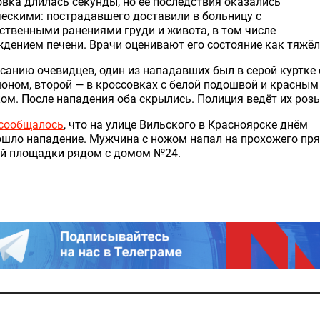
вка длилась секунды, но её последствия оказались
ескими: пострадавшего доставили в больницу с
твенными ранениями груди и живота, в том числе
дением печени. Врачи оценивают его состояние как тяжёл
санию очевидцев, один из нападавших был в серой куртке 
ном, второй — в кроссовках с белой подошвой и красным
ом. После нападения оба скрылись. Полиция ведёт их розы
сообщалось
, что на улице Вильского в Красноярске днём
шло нападение. Мужчина с ножом напал на прохожего пря
ой площадки рядом с домом №24.