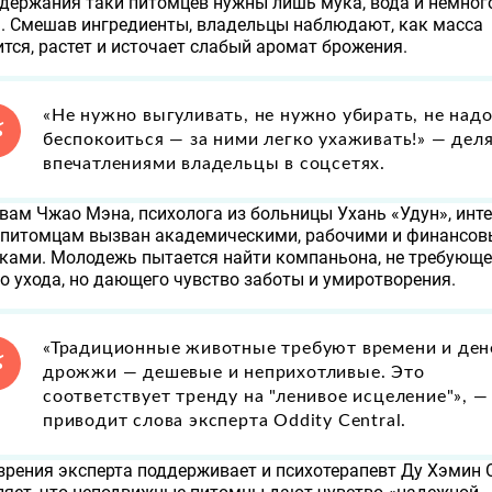
держания таки питомцев нужны лишь мука, вода и немног
. Смешав ингредиенты, владельцы наблюдают, как масса
тся, растет и источает слабый аромат брожения.
«Не нужно выгуливать, не нужно убирать, не над
беспокоиться — за ними легко ухаживать!» — дел
впечатлениями владельцы в соцсетях.
вам Чжао Мэна, психолога из больницы Ухань «Удун», инте
 питомцам вызван академическими, рабочими и финансо
ками. Молодежь пытается найти компаньона, не требующе
о ухода, но дающего чувство заботы и умиротворения.
«Традиционные животные требуют времени и дене
дрожжи — дешевые и неприхотливые. Это
соответствует тренду на "ленивое исцеление"», —
приводит слова эксперта Oddity Central.
зрения эксперта поддерживает и психотерапевт Ду Хэмин 