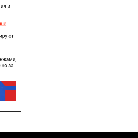
ния и
ине
.
цируют
ожжами,
нно за