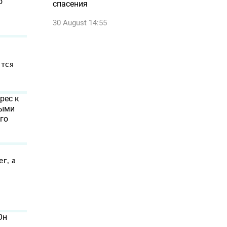
о
спасения
30 August 14:55
о
ятся
рес к
выми
го
г, а
Он