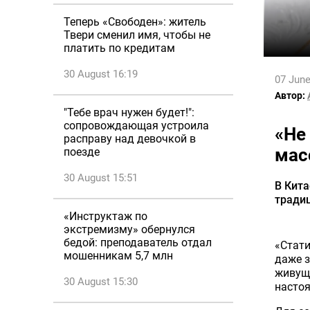
Теперь «Свободен»: житель
Твери сменил имя, чтобы не
платить по кредитам
30 August 16:19
07 June
Автор:
"Тебе врач нужен будет!":
сопровождающая устроила
«Не
расправу над девочкой в
мас
поезде
30 August 15:51
В Кит
тради
«Инструктаж по
экстремизму» обернулся
бедой: преподаватель отдал
«Стати
мошенникам 5,7 млн
даже з
живущи
30 August 15:30
насто