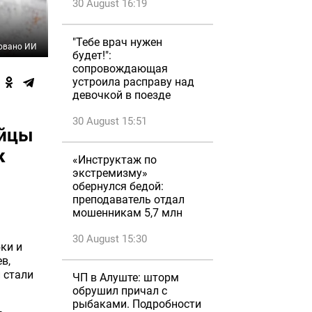
30 August 16:19
"Тебе врач нужен
овано ИИ
будет!":
сопровождающая
устроила расправу над
девочкой в поезде
30 August 15:51
айцы
к
«Инструктаж по
экстремизму»
обернулся бедой:
преподаватель отдал
мошенникам 5,7 млн
30 August 15:30
ки и
в,
 стали
ЧП в Алуште: шторм
обрушил причал с
рыбаками. Подробности