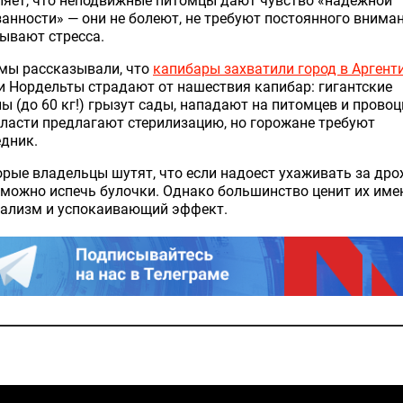
ляет, что неподвижные питомцы дают чувство «надежной
анности» — они не болеют, не требуют постоянного внима
ывают стресса.
мы рассказывали, что
капибары захватили город в Аргент
 Нордельты страдают от нашествия капибар: гигантские
ы (до 60 кг!) грызут сады, нападают на питомцев и прово
ласти предлагают стерилизацию, но горожане требуют
дник.
рые владельцы шутят, что если надоест ухаживать за др
 можно испечь булочки. Однако большинство ценит их име
ализм и успокаивающий эффект.