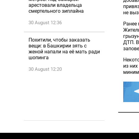
добав
арестовали владельца
привяз
смертельного зиплайна
не выз
30 August 12:36
Ранее 
Жители
грызун
Похитили, чтобы заказать
ДТП. В
вещи: в Башкирии зять с
запове
женой напали на её мать ради
шопинга
Некото
из них
30 August 12:20
миним