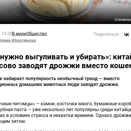
Сгенерир
 15:20
В мире
Общество
Поделиться:
Алина Ибрагимова
 нужно выгуливать и убирать»: кит
сово заводят дрожжи вместо коше
ае набирает популярность необычный тренд — вместо
ционных домашних животных люди заводят дрожжи.
чные питомцы» — камни, косточки манго, бумажные короб
убная паста — уже несколько лет популярны среди китайце
х в условиях стресса и нехватки времени. Однако дрожжи
ящим хитом.