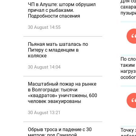
Для со
ЧП в Алуште: шторм обрушил
сахара
причал с рыбаками.
пузыри
Подробности спасения
30 August 14:55
Пьяная мать шаталась по
Питеру с младенцем в
коляске
По сло
таким
30 August 14:04
нагруз
особог
Масштабный пожар на рынке
в Волгограде: тысячи
«квадратов» уничтожены, 600
человек эвакуированы
30 August 13:21
Обрыв троса и падение с 30
Точку 
метров: под Самарой