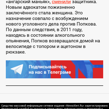
«ангарский маньяк»,
сменили
защитника.
Новым адвокатом пожизненно
заключённого стала женщина. Это
назначение совпало с возбуждением
нового уголовного дела против Попкова.
По данным следствия, в 2011 году,
находясь в состоянии алкогольного
опьянения, Попков возвращался домой на
велосипеде с топором и ацетоном в
рюкзаке.
Средство массовой информации сетевое издание «NewsAlert.Ru» зарегистрировано
Федеральной службой по надзору в сфере связи, информационных технологий и