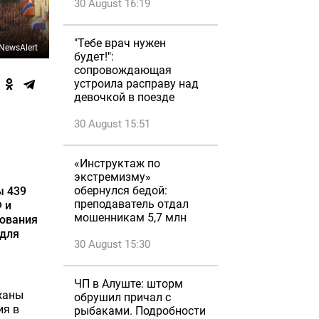
30 August 16:19
"Тебе врач нужен
NewsAlert
будет!":
сопровождающая
устроила расправу над
девочкой в поезде
30 August 15:51
«Инструктаж по
экстремизму»
обернулся бедой:
ы 439
преподаватель отдал
 и
мошенникам 5,7 млн
дования
 для
30 August 15:30
ЧП в Алуште: шторм
жаны
обрушил причал с
ия в
рыбаками. Подробности