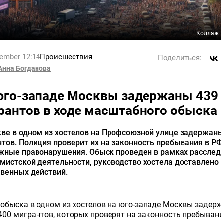
Коллаж 
tember 12:14
Происшествия
Поделиться:
Анна Богданова
юго-западе Москвы задержаны 439
рантов в ходе масштабного обыска
кве в одном из хостелов на Профсоюзной улице задержан
тов. Полиция проверит их на законность пребывания в РФ
жные правонарушения. Обыск проведен в рамках рассле
мистской деятельности, руководство хостела доставлено
твенных действий.
 обыска в одном из хостелов на юго-западе Москвы задер
400 мигрантов, которых проверят на законность пребыван