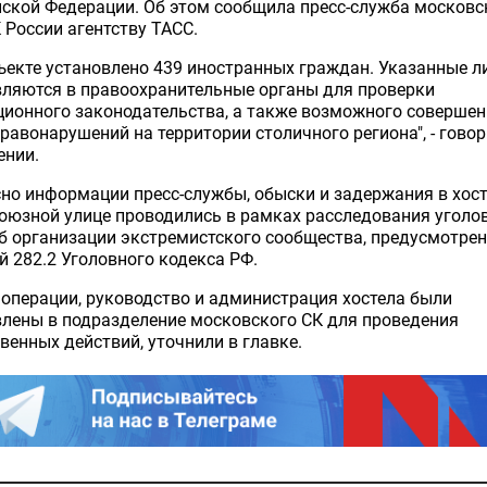
ской Федерации. Об этом сообщила пресс-служба московс
 России агентству ТАСС.
ъекте установлено 439 иностранных граждан. Указанные л
вляются в правоохранительные органы для проверки
ионного законодательства, а также возможного соверше
равонарушений на территории столичного региона", - говор
ении.
но информации пресс-службы, обыски и задержания в хост
оюзной улице проводились в рамках расследования уголо
б организации экстремистского сообщества, предусмотре
й 282.2 Уголовного кодекса РФ.
 операции, руководство и администрация хостела были
лены в подразделение московского СК для проведения
венных действий, уточнили в главке.