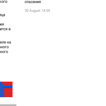
кого
спасения
30 August 14:55
ица
ния
ится в
еле на
вного
нного