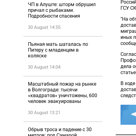
Россий
ЧП в Алуште: шторм обрушил
ГСУ СК
причал с рыбаками.
Подробности спасения
"На об
доста
30 August 14:55
миграц
иных п
сообщ
Пьяная мать шаталась по
Питеру с младенцем в
Соглас
коляске
Профс
дела о
30 August 14:04
статье
В ходе
Масштабный пожар на рынке
достав
в Волгограде: тысячи
следст
«квадратов» уничтожены, 600
человек эвакуированы
30 August 13:21
Обрыв троса и падение с 30
метров: под Самарой