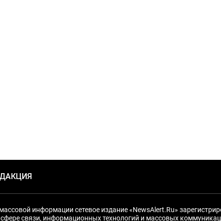
ЕДАКЦИЯ
массовой информации сетевое издание «NewsAlert.Ru» зарегистри
 сфере связи, информационных технологий и массовых коммуникац