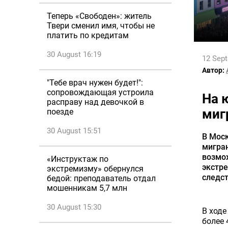
Теперь «Свободен»: житель
Твери сменил имя, чтобы не
платить по кредитам
30 August 16:19
12 Sep
Автор:
"Тебе врач нужен будет!":
сопровождающая устроила
На 
расправу над девочкой в
миг
поезде
30 August 15:51
В Мос
мигран
возмо
«Инструктаж по
экстре
экстремизму» обернулся
следс
бедой: преподаватель отдал
мошенникам 5,7 млн
30 August 15:30
В ходе
более 