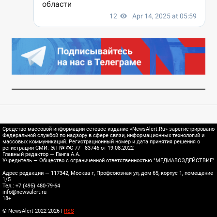
Средство массовой информации сетевое издание «NewsAlert.Ru» зарегистрировано
Федеральной службой по надзору в сфере связи, информационных технологий и
массовых коммуникаций. Регистрационный номер и дата принятия решения о
регистрации СМИ: ЭЛ № ФС 77 - 83746 от 19.08.2022
Главный редактор — Ганга А.А.
Учредитель — Общество с ограниченной ответственностью "МЕДИАВОЗДЕЙСТВИЕ"
Адрес редакции — 117342, Москва г, Профсоюзная ул, дом 65, корпус 1, помещение
1/5
Тел.: +7 (495) 480-79-64
info@newsalert.ru
18+
© NewsAlert 2022-2026 |
RSS