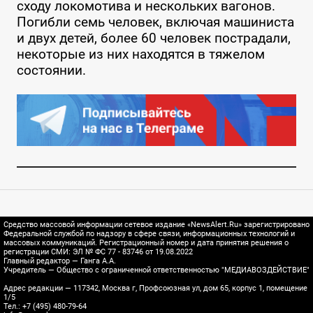
сходу локомотива и нескольких вагонов.
Погибли семь человек, включая машиниста
и двух детей, более 60 человек пострадали,
некоторые из них находятся в тяжелом
состоянии.
Средство массовой информации сетевое издание «NewsAlert.Ru» зарегистрировано
Федеральной службой по надзору в сфере связи, информационных технологий и
массовых коммуникаций. Регистрационный номер и дата принятия решения о
регистрации СМИ: ЭЛ № ФС 77 - 83746 от 19.08.2022
Главный редактор — Ганга А.А.
Учредитель — Общество с ограниченной ответственностью "МЕДИАВОЗДЕЙСТВИЕ"
Адрес редакции — 117342, Москва г, Профсоюзная ул, дом 65, корпус 1, помещение
1/5
Тел.: +7 (495) 480-79-64