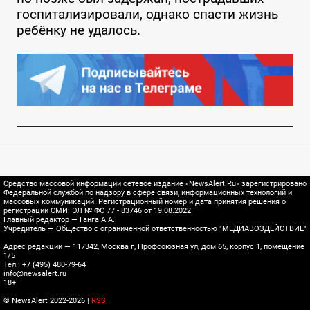
госпитализировали, однако спасти жизнь
ребёнку не удалось.
Средство массовой информации сетевое издание «NewsAlert.Ru» зарегистрировано
Федеральной службой по надзору в сфере связи, информационных технологий и
массовых коммуникаций. Регистрационный номер и дата принятия решения о
регистрации СМИ: ЭЛ № ФС 77 - 83746 от 19.08.2022
Главный редактор — Ганга А.А.
Учредитель — Общество с ограниченной ответственностью "МЕДИАВОЗДЕЙСТВИЕ"
Адрес редакции — 117342, Москва г, Профсоюзная ул, дом 65, корпус 1, помещение
1/5
Тел.: +7 (495) 480-79-64
info@newsalert.ru
18+
© NewsAlert 2022-2026 |
RSS