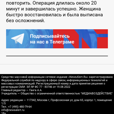
повторить. Операция длилась около 20
минут и завершилась успешно. Женщина
быстро восстановилась и была выписана
без осложнений.
Средство массовой информации сетевое издание «NewsAlert.Ru» зарегистрировано
Федеральной службой по надзору в сфере связи, информационных технологий и
массовых коммуникаций. Регистрационный номер и дата принятия решения о
регистрации СМИ: ЭЛ № ФС 77 - 83746 от 19.08.2022
Главный редактор — Ганга А.А.
Учредитель — Общество с ограниченной ответственностью "МЕДИАВОЗДЕЙСТВИЕ"
Адрес редакции — 117342, Москва г, Профсоюзная ул, дом 65, корпус 1, помещение
1/5
Тел.: +7 (495) 480-79-64
info@newsalert.ru
18+