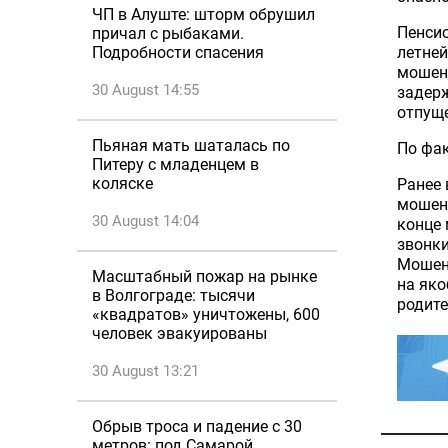
ЧП в Алуште: шторм обрушил
Пенсио
причал с рыбаками.
летней
Подробности спасения
мошенн
30 August 14:55
задер
отпуще
Пьяная мать шаталась по
По фак
Питеру с младенцем в
коляске
Ранее 
мошенн
30 August 14:04
конце 
звонки
Мошенн
Масштабный пожар на рынке
на яко
в Волгограде: тысячи
родите
«квадратов» уничтожены, 600
человек эвакуированы
30 August 13:21
Обрыв троса и падение с 30
метров: под Самарой