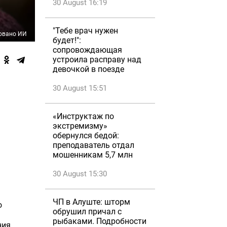
30 August 16:19
"Тебе врач нужен
овано ИИ
будет!":
сопровождающая
устроила расправу над
девочкой в поезде
30 August 15:51
«Инструктаж по
экстремизму»
обернулся бедой:
преподаватель отдал
мошенникам 5,7 млн
30 August 15:30
ЧП в Алуште: шторм
о
обрушил причал с
рыбаками. Подробности
ния.