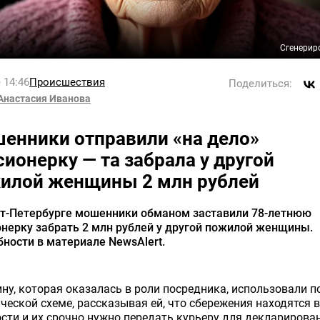
Сгенерир
 14:46
Происшествия
Поделиться:
Анастасия Иванова
енники отправили «на дело»
сионерку — та забрала у другой
илой женщины 2 млн рублей
кт-Петербурге мошенники обманом заставили 78-летнюю
нерку забрать 2 млн рублей у другой пожилой женщины.
ности в материале NewsAlert.
у, которая оказалась в роли посредника, использовали п
ческой схеме, рассказывая ей, что сбережения находятся в
сти и их срочно нужно передать курьеру для декларирова