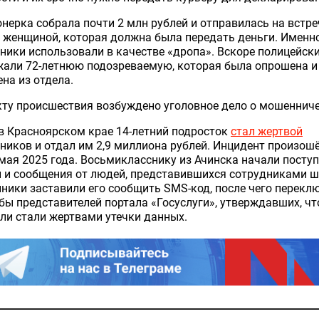
нерка собрала почти 2 млн рублей и отправилась на встреч
 женщиной, которая должна была передать деньги. Именно
ики использовали в качестве «дропа». Вскоре полицейск
жали 72-летнюю подозреваемую, которая была опрошена и
на из отдела.
ту происшествия возбуждено уголовное дело о мошенниче
в Красноярском крае 14-летний подросток
стал жертвой
иков и отдал им 2,9 миллиона рублей. Инцидент произошё
мая 2025 года. Восьмикласснику из Ачинска начали посту
 и сообщения от людей, представившихся сотрудниками 
ики заставили его сообщить SMS-код, после чего перекл
бы представителей портала «Госуслуги», утверждавших, чт
ли стали жертвами утечки данных.