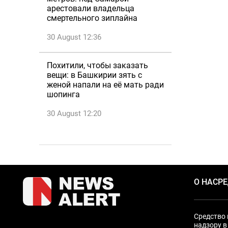
арестовали владельца
смертельного зиплайна
30 August 12:36
Похитили, чтобы заказать
вещи: в Башкирии зять с
женой напали на её мать ради
шопинга
30 August 12:20
О НАС
Р
Средство 
надзору в