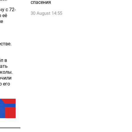
спасения
у с 72-
30 August 14:55
 её
ие
стве.
л в
пать
школы.
ючили
о его