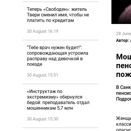
Теперь «Свободен»: житель
Твери сменил имя, чтобы не
платить по кредитам
30 August 16:19
28 June
Автор:
"Тебе врач нужен будет!":
сопровождающая устроила
Мош
расправу над девочкой в
пен
поезде
пож
30 August 15:51
В Сан
«Инструктаж по
пенсио
экстремизму» обернулся
Подроб
бедой: преподаватель отдал
мошенникам 5,7 млн
Женщин
30 August 15:30
класси
опасно