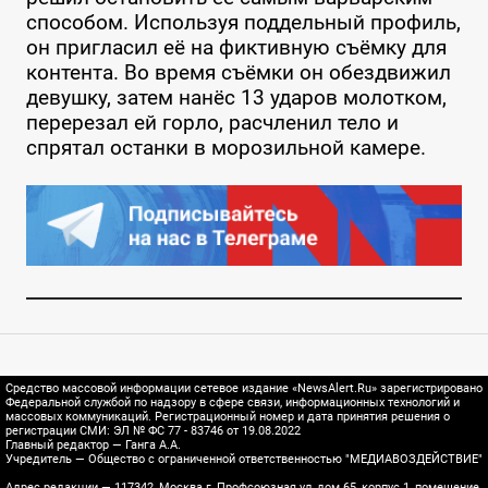
способом. Используя поддельный профиль,
он пригласил её на фиктивную съёмку для
контента. Во время съёмки он обездвижил
девушку, затем нанёс 13 ударов молотком,
перерезал ей горло, расчленил тело и
спрятал останки в морозильной камере.
Средство массовой информации сетевое издание «NewsAlert.Ru» зарегистрировано
Федеральной службой по надзору в сфере связи, информационных технологий и
массовых коммуникаций. Регистрационный номер и дата принятия решения о
регистрации СМИ: ЭЛ № ФС 77 - 83746 от 19.08.2022
Главный редактор — Ганга А.А.
Учредитель — Общество с ограниченной ответственностью "МЕДИАВОЗДЕЙСТВИЕ"
Адрес редакции — 117342, Москва г, Профсоюзная ул, дом 65, корпус 1, помещение