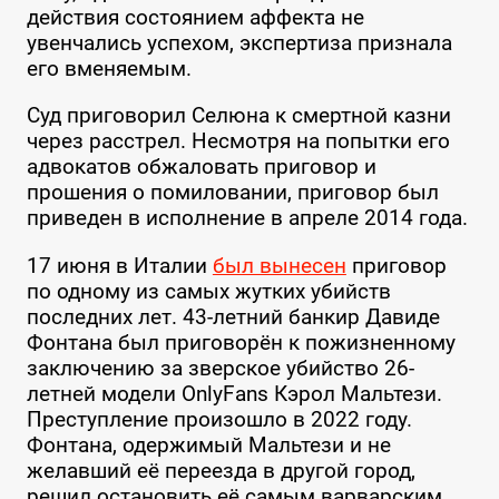
действия состоянием аффекта не
увенчались успехом, экспертиза признала
его вменяемым.
Суд приговорил Селюна к смертной казни
через расстрел. Несмотря на попытки его
адвокатов обжаловать приговор и
прошения о помиловании, приговор был
приведен в исполнение в апреле 2014 года.
17 июня в Италии
был вынесен
приговор
по одному из самых жутких убийств
последних лет. 43-летний банкир Давиде
Фонтана был приговорён к пожизненному
заключению за зверское убийство 26-
летней модели OnlyFans Кэрол Мальтези.
Преступление произошло в 2022 году.
Фонтана, одержимый Мальтези и не
желавший её переезда в другой город,
решил остановить её самым варварским