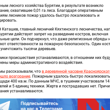
ным лесного хозяйства Бурятии, в результате возникло
ание, охватившее 0,01 га леса. Благодаря оперативным
иям лесников пожар удалось быстро локализовать и
дировать.
 Каташев, главный лесничий Кяхтинского лесничества, на
Бурятии действует запрет на разведение костров, включая
ьные цели. Он подчеркнул, что даже религиозные обряды 
ют ответственности за пожарную безопасность. Один кос
уничтожить тысячи деревьев.
ики происшествия устанавливаются, в отношении них буд
нены меры административного воздействия.
мы рассказывали, что
в деревянной часовне Красноярског
ошло возгорание
. Пожарным удалось быстро локализовать
щади 400 кв.м. По данным МЧС, в тушении участвовали 14
елей и 5 единиц техники. Жертв и пострадавших нет. Прич
ания устанавливаются.