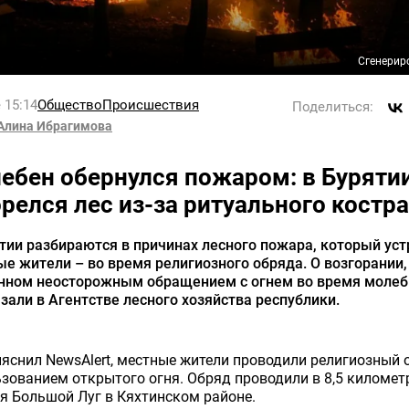
Сгенерир
 15:14
Общество
Происшествия
Поделиться:
Алина Ибрагимова
ебен обернулся пожаром: в Буряти
орелся лес из-за ритуального костра
тии разбираются в причинах лесного пожара, который ус
е жители – во время религиозного обряда. О возгорании,
нном неосторожным обращением с огнем во время молеб
зали в Агентстве лесного хозяйства республики.
яснил NewsAlert, местные жители проводили религиозный 
зованием открытого огня. Обряд проводили в 8,5 километ
я Большой Луг в Кяхтинском районе.