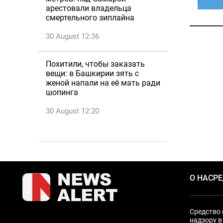
арестовали владельца
смертельного зиплайна
30 August 12:36
Похитили, чтобы заказать
вещи: в Башкирии зять с
женой напали на её мать ради
шопинга
30 August 12:20
О НАС
Р
Средство 
надзору в