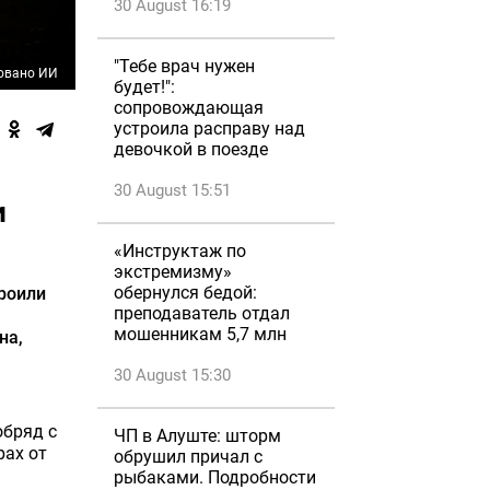
30 August 16:19
"Тебе врач нужен
овано ИИ
будет!":
сопровождающая
устроила расправу над
девочкой в поезде
30 August 15:51
и
«Инструктаж по
экстремизму»
обернулся бедой:
троили
преподаватель отдал
мошенникам 5,7 млн
на,
30 August 15:30
обряд с
ЧП в Алуште: шторм
рах от
обрушил причал с
рыбаками. Подробности