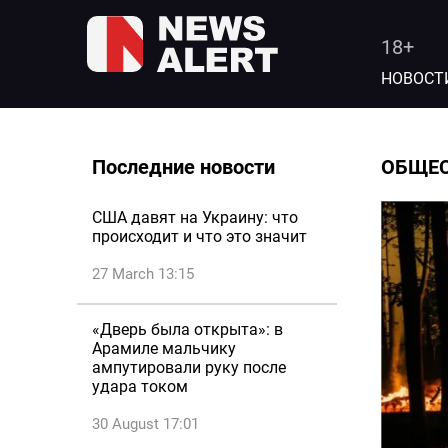
18+
НОВОСТ
Последние новости
ОБЩЕ
США давят на Украину: что
происходит и что это значит
27 March 13:15
«Дверь была открыта»: в
Арамиле мальчику
ампутировали руку после
удара током
30 August 17:01