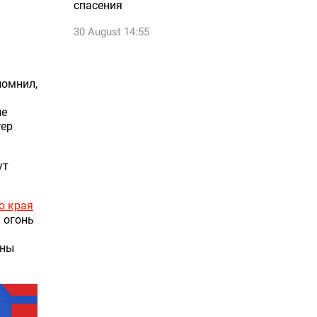
спасения
30 August 14:55
помнил,
не
тер
ут
о края
 огонь
ины