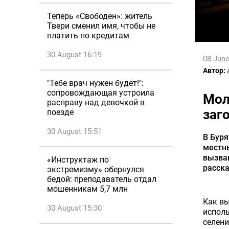
Теперь «Свободен»: житель
Твери сменил имя, чтобы не
платить по кредитам
30 August 16:19
08 June
Автор:
"Тебе врач нужен будет!":
сопровождающая устроила
Мол
расправу над девочкой в
заг
поезде
30 August 15:51
В Буря
местны
вызва
«Инструктаж по
расска
экстремизму» обернулся
бедой: преподаватель отдал
мошенникам 5,7 млн
Как вы
30 August 15:30
исполь
селени