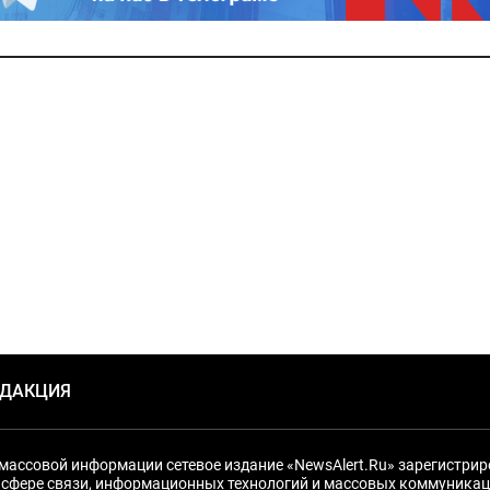
ЕДАКЦИЯ
массовой информации сетевое издание «NewsAlert.Ru» зарегистри
 сфере связи, информационных технологий и массовых коммуникац