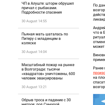
ЧП в Алуште: шторм обрушил
По дан
причал с рыбаками.
возгор
Подробности спасения
действ
ликви
30 August 14:55
Андрей
что в 
Пьяная мать шаталась по
ритуал
Питеру с младенцем в
отменя
коляске
может 
30 August 14:04
Виновн
приме
Масштабный пожар на рынке
Ранее 
в Волгограде: тысячи
произ
«квадратов» уничтожены, 600
на пло
человек эвакуированы
спасат
возгор
30 August 13:21
Обрыв троса и падение с 30
метров: под Самарой