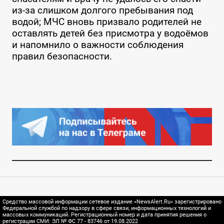
из-за слишком долгого пребывания под
водой; МЧС вновь призвало родителей не
оставлять детей без присмотра у водоёмов
и напомнило о важности соблюдения
правил безопасности.
Средство массовой информации сетевое издание «NewsAlert.Ru» зарегистрировано
Федеральной службой по надзору в сфере связи, информационных технологий и
массовых коммуникаций. Регистрационный номер и дата принятия решения о
регистрации СМИ: ЭЛ № ФС 77 - 83746 от 19.08.2022