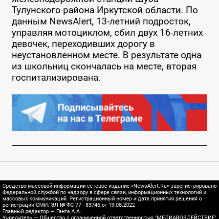
Тулунского района Иркутской области. По
данным NewsAlert, 13-летний подросток,
управляя мотоциклом, сбил двух 16-летних
девочек, переходивших дорогу в
неустановленном месте. В результате одна
из школьниц скончалась на месте, вторая
госпитализирована.
Средство массовой информации сетевое издание «NewsAlert.Ru» зарегистрировано
Федеральной службой по надзору в сфере связи, информационных технологий и
массовых коммуникаций. Регистрационный номер и дата принятия решения о
регистрации СМИ: ЭЛ № ФС 77 - 83746 от 19.08.2022
Главный редактор — Ганга А.А.
Учредитель — Общество с ограниченной ответственностью "МЕДИАВОЗДЕЙСТВИЕ"