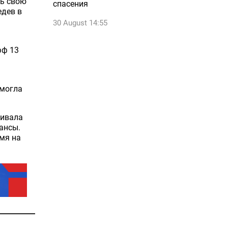
ть свою
спасения
едев в
30 August 14:55
фф 13
смогла
живала
юансы.
емя на