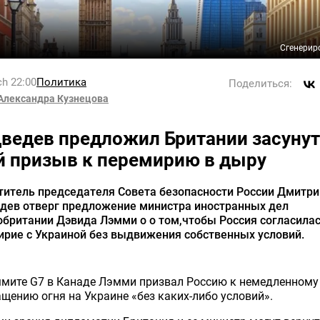
Сгенерир
h 22:00
Политика
Поделиться:
Александра Кузнецова
ведев предложил Британии засуну
й призыв к перемирию в дыру
титель председателя Совета безопасности России Дмитри
дев отверг предложение министра иностранных дел
британии Дэвида Лэмми о о том,чтобы Россия согласилас
ирие с Украиной без выдвижения собственных условий.
ммите G7 в Канаде Лэмми призвал Россию к немедленному
щению огня на Украине «без каких-либо условий».