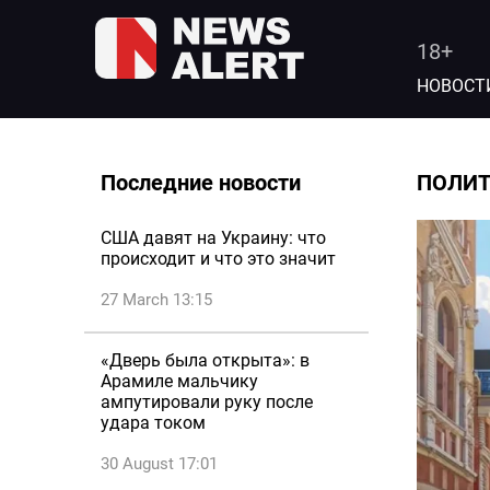
18+
НОВОСТ
Последние новости
ПОЛИ
США давят на Украину: что
происходит и что это значит
27 March 13:15
«Дверь была открыта»: в
Арамиле мальчику
ампутировали руку после
удара током
30 August 17:01