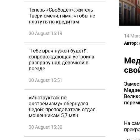
Теперь «Свободен»: житель
Твери сменил имя, чтобы не
платить по кредитам
30 August 16:19
14 Marc
Автор:
"Тебе врач нужен будет!":
сопровождающая устроила
Мед
расправу над девочкой в
сво
поезде
30 August 15:51
Замес
Медве
Велико
«Инструктаж по
перем
экстремизму» обернулся
бедой: преподаватель отдал
мошенникам 5,7 млн
На са
30 August 15:30
прекра