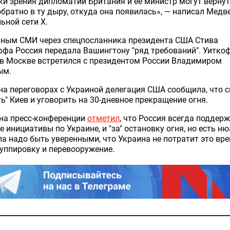
ки зрения дипломатии Британия и ее министр могут верну
братно в ту дыру, откуда она появилась», — написал Медв
ьной сети Х.
нным СМИ через спецпосланника президента США Стива
фа Россия передала Вашингтону "ряд требований". Уитко
в Москве встретился с президентом России Владимиром
ым.
на переговорах с Украиной делегация США сообщила, что 
ь" Киев и уговорить на 30-дневное прекращение огня.
на пресс-конференции
отметил
, что Россия всегда поддер
 инициативы по Украине, и "за" остановку огня, но есть н
а надо быть уверенными, что Украина не потратит это вр
уппировку и перевооружение.