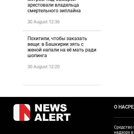
арестовали владельца
смертельного зиплайна
30 August 12:36
Похитили, чтобы заказать
вещи: в Башкирии зять с
женой напали на её мать ради
шопинга
30 August 12:20
О НАС
Р
Средство 
надзору в