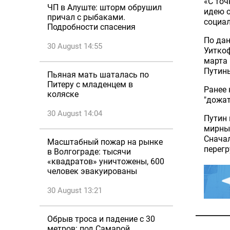
«С точ
ЧП в Алуште: шторм обрушил
идею о
причал с рыбаками.
социал
Подробности спасения
По да
30 August 14:55
Уиткоф
марта 
Путин
Пьяная мать шаталась по
Питеру с младенцем в
Ранее 
коляске
"дожат
30 August 14:04
Путин 
мирные
Сначал
Масштабный пожар на рынке
перегр
в Волгограде: тысячи
«квадратов» уничтожены, 600
человек эвакуированы
30 August 13:21
Обрыв троса и падение с 30
метров: под Самарой