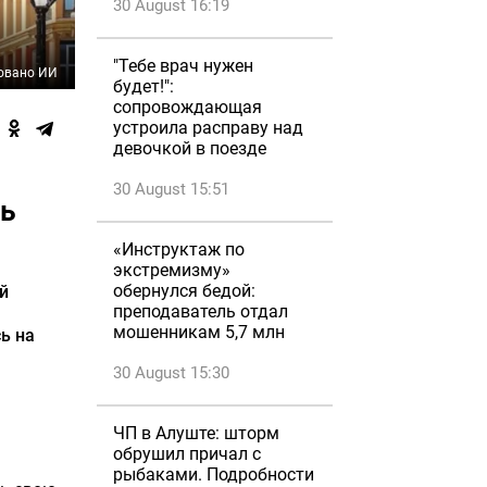
30 August 16:19
"Тебе врач нужен
овано ИИ
будет!":
сопровождающая
устроила расправу над
девочкой в поезде
30 August 15:51
ть
«Инструктаж по
экстремизму»
обернулся бедой:
й
преподаватель отдал
мошенникам 5,7 млн
ь на
30 August 15:30
ЧП в Алуште: шторм
обрушил причал с
рыбаками. Подробности