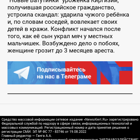
"Новые Ватутинки" уроженка Киргизии,
получившая российское гражданство,
устроила скандал: ударила чужого ребёнка
и, по словам соседей, вовлекает своих
детей в кражи. Конфликт начался после
того, как её сын украл мяч у местных
мальчишек. Возбуждено дело о побоях,
женщине грозит до 3 месяцев ареста.
Средство массовой информации сетевое издание «NewsAlert.Ru» зарегистрировано
Федеральной службой по надзору в сфере связи, информационных технологий и
массовых коммуникаций. Регистрационный номер и дата принятия решения о
регистрации СМИ: ЭЛ № ФС 77 - 83746 от 19.08.2022
Главный редактор — Ганга А.А.
Учредитель — Общество с ограниченной ответственностью "МЕДИАВОЗДЕЙСТВИЕ"