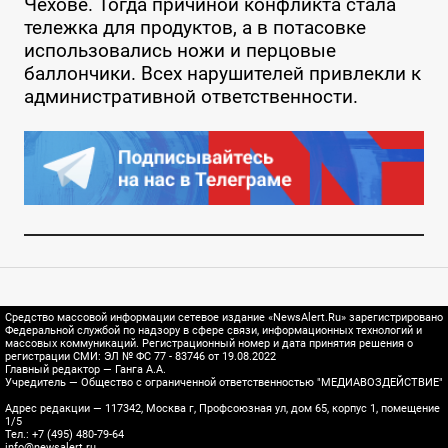
Чехове. Тогда причиной конфликта стала
тележка для продуктов, а в потасовке
использовались ножи и перцовые
баллончики. Всех нарушителей привлекли к
административной ответственности.
Средство массовой информации сетевое издание «NewsAlert.Ru» зарегистрировано
Федеральной службой по надзору в сфере связи, информационных технологий и
массовых коммуникаций. Регистрационный номер и дата принятия решения о
регистрации СМИ: ЭЛ № ФС 77 - 83746 от 19.08.2022
Главный редактор — Ганга А.А.
Учредитель — Общество с ограниченной ответственностью "МЕДИАВОЗДЕЙСТВИЕ"
Адрес редакции — 117342, Москва г, Профсоюзная ул, дом 65, корпус 1, помещение
1/5
Тел.: +7 (495) 480-79-64
info@newsalert.ru